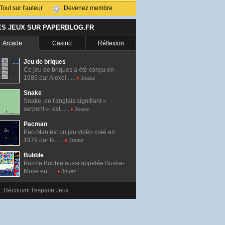
Tout sur l'auteur
Devenez membre
ES JEUX SUR PAPERBLOG.FR
Arcade
Casino
Réflexion
Jeu de briques
Ce jeu de briques a été conçu en
1985 par Alexei......
Jouez
Snake
Snake, de l'anglais signifiant «
serpent », est......
Jouez
Pacman
Pac-Man est un jeu vidéo créé en
1979 par le......
Jouez
Bubble
Puzzle Bobble aussi appelée Bust-a-
Move en......
Jouez
Découvrir l'espace Jeux