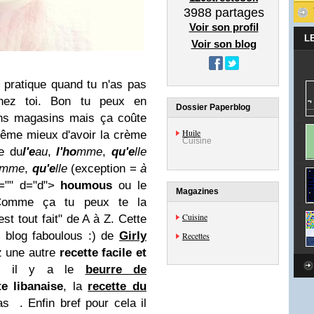
3988
partages
Voir son profil
L
Voir son blog
 pratique quand tu n'as pas
chez toi. Bon tu peux en
Dossier Paperblog
ins magasins mais ça coûte
Huile
même mieux d'avoir la crème
Cuisine
e du
l'e
au
,
l'ho
mme
,
qu'e
lle
mme
,
qu'e
lle
(exception =
à
="" d="d">
houmous
ou le
Magazines
Comme ça tu peux te la
Cuisine
est tout fait" de A à Z. Cette
le blog
faboulous
:) de
Girly
Recettes
z une autre
recette facile et
, il y a le
beurre de
te libanaise
, la
recette du
s . Enfin bref pour cela il