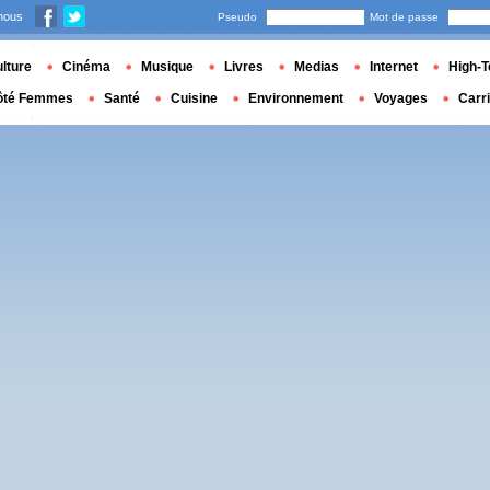
nous
Pseudo
Mot de passe
lture
Cinéma
Musique
Livres
Medias
Internet
High-T
ôté Femmes
Santé
Cuisine
Environnement
Voyages
Carr