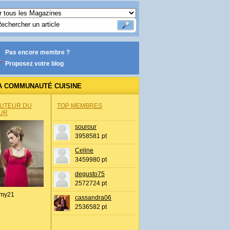
Pas encore membre ?
Proposez votre blog
A COMMUNAUTÉ CUISINE
AUTEUR DU
TOP MEMBRES
UR
sourour
3958581 pt
Celine
3459980 pt
degusto75
2572724 pt
my21
cassandra06
2536582 pt