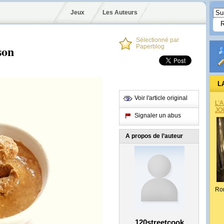
Jeux
Les Auteurs
Sélectionné par
son
Paperblog
L
Voir l'article original
L’
JO
Signaler un abus
A propos de l’auteur
Ro
120streetcook