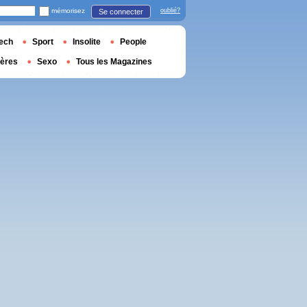
mémorisez
oublié?
Se connecter
ech
Sport
Insolite
People
ières
Sexo
Tous les Magazines