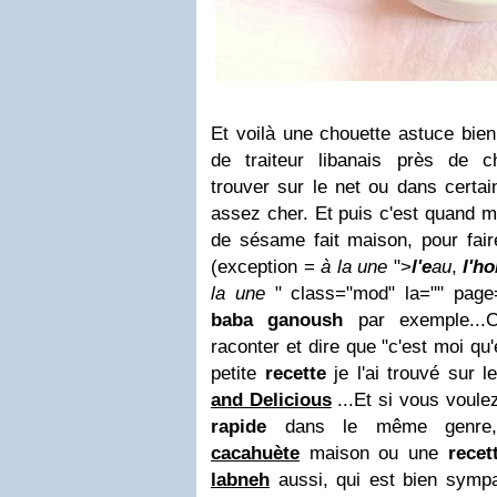
Et voilà une chouette astuce bien
de traiteur libanais près de 
trouver sur le net ou dans certa
assez cher. Et puis c'est quand 
de sésame fait maison, pour fair
(exception =
à la une
">
l'e
au
,
l'ho
la une
" class="mod" la="" page
baba
ganoush
par exemple.
..
raconter et dire que "c'est moi qu'
petite
recette
je l'ai trouvé sur 
and Delicious
.
..Et si vous voule
rapide
dans le même genre
cacahuète
maison ou une
recet
labneh
aussi, qui est bien sympa