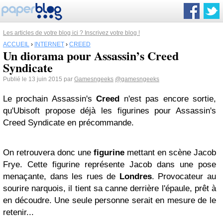
Les articles de votre blog ici ? Inscrivez votre blog !
ACCUEIL
›
INTERNET
›
CREED
Un diorama pour Assassin’s Creed
Syndicate
Publié le 13 juin 2015 par
Gamesngeeks
@gamesngeeks
Le prochain Assassin's
Creed
n'est pas encore sortie,
qu'Ubisoft propose déjà les figurines pour Assassin's
Creed Syndicate en précommande.
On retrouvera donc une
figurine
mettant en scène Jacob
Frye. Cette figurine représente Jacob dans une pose
menaçante, dans les rues de
Londres
. Provocateur au
sourire narquois, il tient sa canne derrière l'épaule, prêt à
en découdre. Une seule personne serait en mesure de le
retenir...