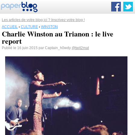
Les articles de votre blog ici ? Inscrivez votre blog !
ACCUEIL
›
CULTURE
›
WINSTON
Charlie Winston au Trianon : le live
report
Publié le 16 juin 2015 par Captain_h0wdy
@twit2mat