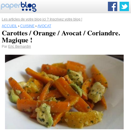
Les articles de votre blog ici ? Inscrivez votre blog !
ACCUEIL
›
CUISINE
›
AVOCAT
Carottes / Orange / Avocat / Coriandre.
Magique !
Par
Eric Bernardin