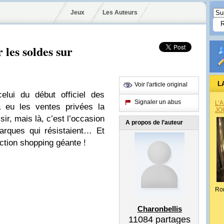
Jeux
Les Auteurs
 les soldes sur
L
Voir l'article original
elui du début officiel des
Signaler un abus
L’
 eu les ventes privées la
JO
sir, mais là, c’est l’occasion
A propos de l’auteur
arques qui résistaient… Et
ction shopping géante !
Ro
Charonbellis
11084
partages