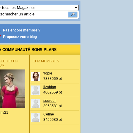
Pas encore membre ?
Proposez votre blog
A COMMUNAUTÉ BONS PLANS
AUTEUR DU
TOP MEMBRES
UR
flopie
7388069 pt
lizablog
4002559 pt
sourour
3958581 pt
my21
Celine
3459980 pt