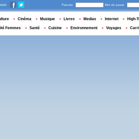
nous
Pseudo
Mot de passe
lture
Cinéma
Musique
Livres
Medias
Internet
High-T
ôté Femmes
Santé
Cuisine
Environnement
Voyages
Carr