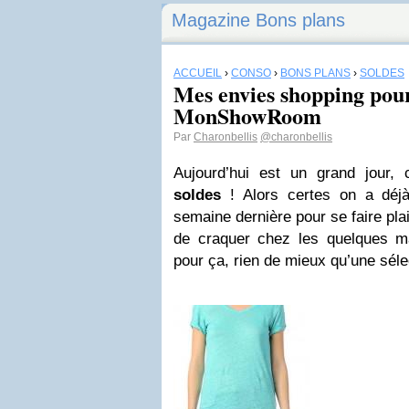
Magazine Bons plans
ACCUEIL
›
CONSO
›
BONS PLANS
›
SOLDES
Mes envies shopping pour
MonShowRoom
Par
Charonbellis
@charonbellis
Aujourd’hui est un grand jour, c
soldes
! Alors certes on a déjà
semaine dernière pour se faire plai
de craquer chez les quelques m
pour ça, rien de mieux qu’une séle