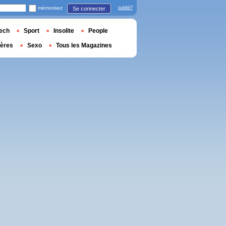
mémorisez
oublié?
Se connecter
ech
Sport
Insolite
People
ières
Sexo
Tous les Magazines