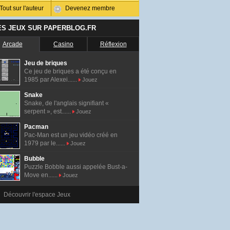
Tout sur l'auteur
Devenez membre
ES JEUX SUR PAPERBLOG.FR
Arcade
Casino
Réflexion
Jeu de briques
Ce jeu de briques a été conçu en
1985 par Alexei......
Jouez
Snake
Snake, de l'anglais signifiant «
serpent », est......
Jouez
Pacman
Pac-Man est un jeu vidéo créé en
1979 par le......
Jouez
Bubble
Puzzle Bobble aussi appelée Bust-a-
Move en......
Jouez
Découvrir l'espace Jeux