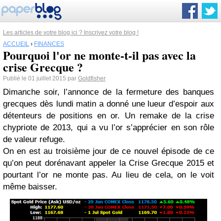
Les articles de votre blog ici ? Inscrivez votre blog !
ACCUEIL
›
FINANCES
Pourquoi l'or ne monte-t-il pas avec la
crise Grecque ?
Publié le 01 juillet 2015 par
Goldfisher
Dimanche soir, l’annonce de la fermeture des banques
grecques dès lundi matin a donné une lueur d’espoir aux
détenteurs de positions en or. Un remake de la crise
chypriote de 2013, qui a vu l’or s’apprécier en son rôle
de valeur refuge.
On en est au troisième jour de ce nouvel épisode de ce
qu’on peut dorénavant appeler la Crise Grecque 2015 et
pourtant l’or ne monte pas. Au lieu de cela, on le voit
même baisser.