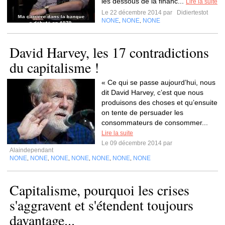
les dessous de la financ...
Lire la suite
Le 22 décembre 2014 par
Didiertestot
NONE
NONE
NONE
,
,
David Harvey, les 17 contradictions
du capitalisme !
« Ce qui se passe aujourd’hui, nous
dit David Harvey, c’est que nous
produisons des choses et qu’ensuite
on tente de persuader les
consommateurs de consommer...
Lire la suite
Le 09 décembre 2014 par
Alaindependant
NONE
NONE
NONE
NONE
NONE
NONE
NONE
,
,
,
,
,
,
Capitalisme, pourquoi les crises
s'aggravent et s'étendent toujours
davantage...