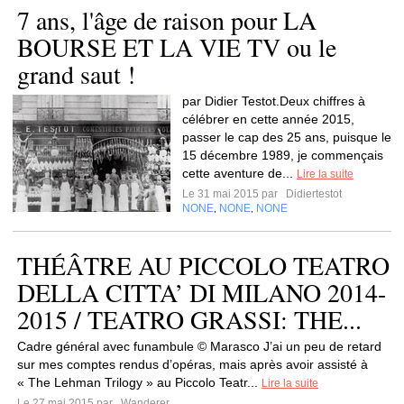
7 ans, l'âge de raison pour LA
BOURSE ET LA VIE TV ou le
grand saut !
par Didier Testot.Deux chiffres à
célébrer en cette année 2015,
passer le cap des 25 ans, puisque le
15 décembre 1989, je commençais
cette aventure de...
Lire la suite
Le 31 mai 2015 par
Didiertestot
NONE
NONE
NONE
,
,
THÉÂTRE AU PICCOLO TEATRO
DELLA CITTA’ DI MILANO 2014-
2015 / TEATRO GRASSI: THE...
Cadre général avec funambule © Marasco J’ai un peu de retard
sur mes comptes rendus d’opéras, mais après avoir assisté à
« The Lehman Trilogy » au Piccolo Teatr...
Lire la suite
Le 27 mai 2015 par
Wanderer