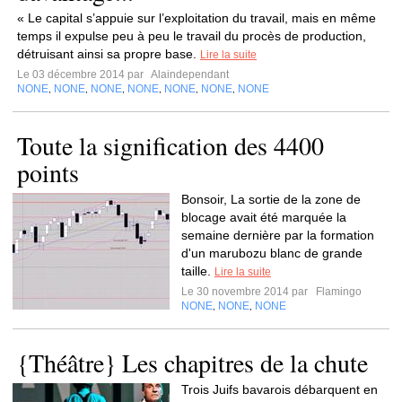
« Le capital s’appuie sur l’exploitation du travail, mais en même
temps il expulse peu à peu le travail du procès de production,
détruisant ainsi sa propre base.
Lire la suite
Le 03 décembre 2014 par
Alaindependant
NONE
NONE
NONE
NONE
NONE
NONE
NONE
,
,
,
,
,
,
Toute la signification des 4400
points
Bonsoir, La sortie de la zone de
blocage avait été marquée la
semaine dernière par la formation
d'un marubozu blanc de grande
taille.
Lire la suite
Le 30 novembre 2014 par
Flamingo
NONE
NONE
NONE
,
,
{Théâtre} Les chapitres de la chute
Trois Juifs bavarois débarquent en