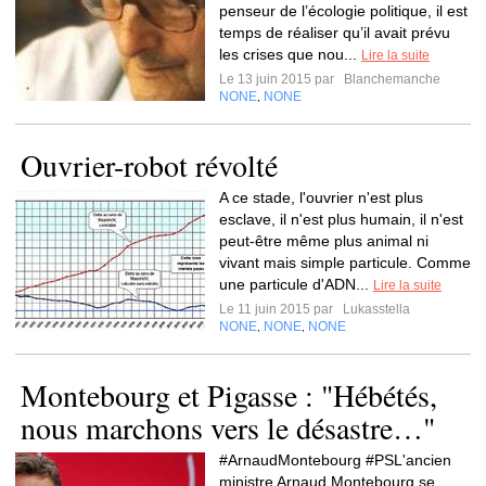
penseur de l’écologie politique, il est
temps de réaliser qu’il avait prévu
les crises que nou...
Lire la suite
Le 13 juin 2015 par
Blanchemanche
NONE
NONE
,
Ouvrier-robot révolté
A ce stade, l'ouvrier n'est plus
esclave, il n'est plus humain, il n'est
peut-être même plus animal ni
vivant mais simple particule. Comme
une particule d'ADN...
Lire la suite
Le 11 juin 2015 par
Lukasstella
NONE
NONE
NONE
,
,
Montebourg et Pigasse : "Hébétés,
nous marchons vers le désastre…"
#ArnaudMontebourg #PSL'ancien
ministre Arnaud Montebourg se