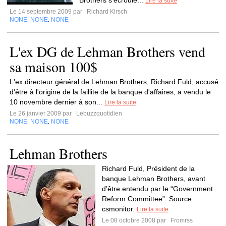
Brothers s'écroule...
Lire la suite
Le 14 septembre 2009 par
Richard Kirsch
NONE
NONE
NONE
,
,
L'ex DG de Lehman Brothers vend
sa maison 100$
L'ex directeur général de Lehman Brothers, Richard Fuld, accusé
d'être à l'origine de la faillite de la banque d'affaires, a vendu le
10 novembre dernier à son...
Lire la suite
Le 26 janvier 2009 par
Lebuzzquotidien
NONE
NONE
NONE
,
,
Lehman Brothers
Richard Fuld, Président de la
banque Lehman Brothers, avant
d’être entendu par le “Government
Reform Committee”. Source :
csmonitor.
Lire la suite
Le 08 octobre 2008 par
Fromrss