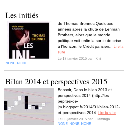
Les initiés
de Thomas Bronnec Quelques
années après la chute de Lehman
Brothers, alors que le monde
politique voit enfin la sortie de crise
à l'horizon, le Crédit parisien...
Lire la
suite
Le 17 janvier 2015 par
Krri
NONE
NONE
,
Bilan 2014 et perspectives 2015
Bonsoir, Dans le bilan 2013 et
perspectives 2014 (http://les-
pepites-de-
jm.blogspot.fr/2014/01/bilan-2012-
et-perspectives-2014.
Lire la suite
Le 03 janvier 2015 par
Flamingo
NONE
NONE
NONE
,
,