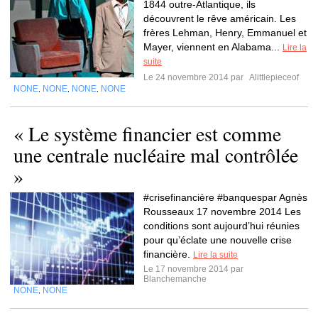
1844 outre-Atlantique, ils
découvrent le rêve américain. Les
frères Lehman, Henry, Emmanuel et
Mayer, viennent en Alabama...
Lire la
suite
Le 24 novembre 2014 par
Alittlepieceof
NONE
NONE
NONE
NONE
,
,
,
« Le système financier est comme
une centrale nucléaire mal contrôlée
»
#crisefinancière #banquespar Agnès
Rousseaux 17 novembre 2014 Les
conditions sont aujourd’hui réunies
pour qu’éclate une nouvelle crise
financière.
Lire la suite
Le 17 novembre 2014 par
Blanchemanche
NONE
NONE
,