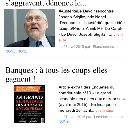
s’aggravent, dénonce le...
#AustéritéLe Devoir rencontre
Joseph Stiglitz, prix Nobel
d’économie - L’austérité, quelle idée
toxique!Photo: Annik MH De Carufel
- Le DevoirJoseph Stiglitz : ...
Lire la
suite
Le 03 avril 2015 par
Blanchemanche
NONE
NONE
,
Banques : à tous les coups elles
gagnent !
Article extrait des Enquêtes du
contribuable n°10 «Le grand
scandale des aides aux entreprises»
(avril-mai 2015) . En kiosque le
mercredi 1er avril...
Lire la suite
Le 31 mars 2015 par
Lecriducontribuable
NONE