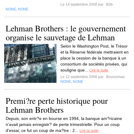
Le 14 septembre 2008 par
B3b
NONE
NONE
,
Lehman Brothers : le gouvernement
organise le sauvetage de Lehman
Selon le Washington Post, le Trésor
et la Réserve fédérale mettraient en
place la cession de la banque à un
consortium de sociétés privées, qui
souligne que...
Lire la suite
Le 12 septembre 2008 par
Boursomax
NONE
NONE
,
Premi?re perte historique pour
Lehman Brothers
Depuis, son entr?e en bourse en 1994, la banque am?ricaine
n'avait jamais enregistr? de perte trimestrielle. Pour un coup
d'essai, ce fut un coup de ma?tre : 2...
Lire la suite