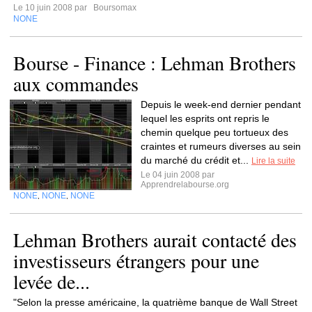
Le 10 juin 2008 par
Boursomax
NONE
Bourse - Finance : Lehman Brothers
aux commandes
Depuis le week-end dernier pendant
lequel les esprits ont repris le
chemin quelque peu tortueux des
craintes et rumeurs diverses au sein
du marché du crédit et...
Lire la suite
Le 04 juin 2008 par
Apprendrelabourse.org
NONE
NONE
NONE
,
,
Lehman Brothers aurait contacté des
investisseurs étrangers pour une
levée de...
"Selon la presse américaine, la quatrième banque de Wall Street