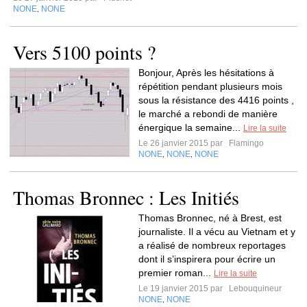
NONE
NONE
,
Vers 5100 points ?
Bonjour, Après les hésitations à
répétition pendant plusieurs mois
sous la résistance des 4416 points ,
le marché a rebondi de manière
énergique la semaine...
Lire la suite
Le 26 janvier 2015 par
Flamingo
NONE
NONE
NONE
,
,
Thomas Bronnec : Les Initiés
Thomas Bronnec, né à Brest, est
journaliste. Il a vécu au Vietnam et y
a réalisé de nombreux reportages
dont il s’inspirera pour écrire un
premier roman...
Lire la suite
Le 19 janvier 2015 par
Lebouquineur
NONE
NONE
,