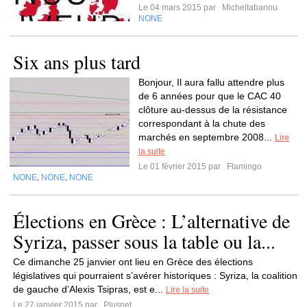
Le 04 mars 2015 par
Micheltabanou
NONE
Six ans plus tard
Bonjour, Il aura fallu attendre plus
de 6 années pour que le CAC 40
clôture au-dessus de la résistance
correspondant à la chute des
marchés en septembre 2008...
Lire
la suite
Le 01 février 2015 par
Flamingo
NONE
NONE
NONE
,
,
Élections en Grèce : L’alternative de
Syriza, passer sous la table ou la...
Ce dimanche 25 janvier ont lieu en Grèce des élections
législatives qui pourraient s’avérer historiques : Syriza, la coalition
de gauche d’Alexis Tsipras, est e...
Lire la suite
Le 27 janvier 2015 par
Plusnet