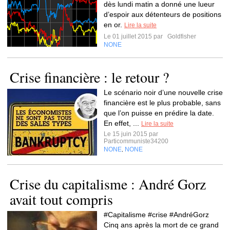
dès lundi matin a donné une lueur
d’espoir aux détenteurs de positions
en or.
Lire la suite
Le 01 juillet 2015 par
Goldfisher
NONE
Crise financière : le retour ?
Le scénario noir d’une nouvelle crise
financière est le plus probable, sans
que l’on puisse en prédire la date.
En effet, ...
Lire la suite
Le 15 juin 2015 par
Particommuniste34200
NONE
NONE
,
Crise du capitalisme : André Gorz
avait tout compris
#Capitalisme #crise #AndréGorz
Cinq ans après la mort de ce grand