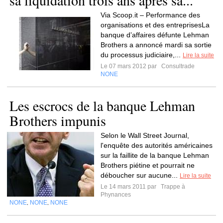
sa liquidation trois ans après sa...
Via Scoop.it – Performance des
organisations et des entreprisesLa
banque d’affaires défunte Lehman
Brothers a annoncé mardi sa sortie
du processus judiciaire,...
Lire la suite
Le 07 mars 2012 par
Consultrade
NONE
Les escrocs de la banque Lehman
Brothers impunis
Selon le Wall Street Journal,
l'enquête des autorités américaines
sur la faillite de la banque Lehman
Brothers piétine et pourrait ne
déboucher sur aucune...
Lire la suite
Le 14 mars 2011 par
Trappe à
Phynances
NONE
NONE
NONE
,
,