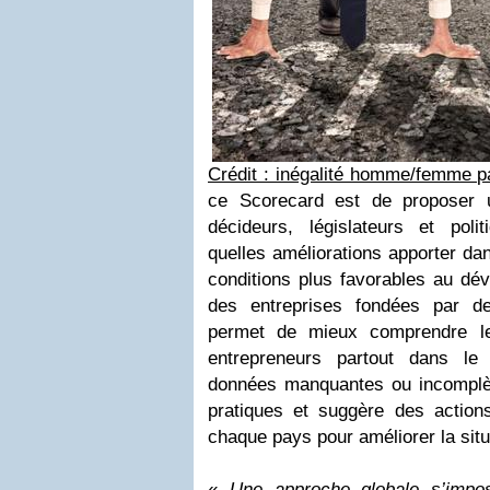
Crédit : inégalité homme/femme p
ce Scorecard est de proposer u
décideurs, législateurs et poli
quelles améliorations apporter da
conditions plus favorables au dév
des entreprises fondées par d
permet de mieux comprendre l
entrepreneurs partout dans le 
données manquantes ou incomplèt
pratiques et suggère des actio
chaque pays pour améliorer la situ
«
Une approche globale s’impos