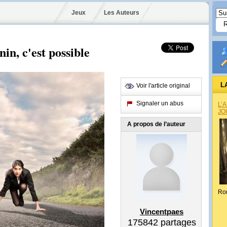
Jeux
Les Auteurs
in, c'est possible
L
Voir l'article original
Signaler un abus
L’
JO
A propos de l’auteur
Ro
Vincentpaes
175842
partages