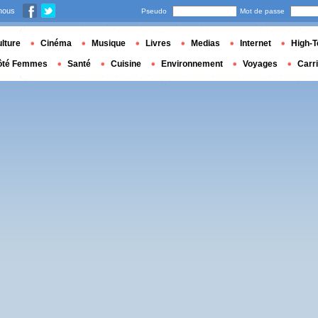
nous
Pseudo
Mot de passe
lture
Cinéma
Musique
Livres
Medias
Internet
High-T
ôté Femmes
Santé
Cuisine
Environnement
Voyages
Carr