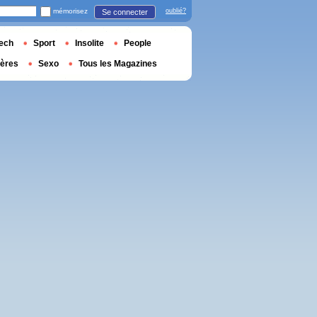
mémorisez
oublié?
Se connecter
ech
Sport
Insolite
People
ières
Sexo
Tous les Magazines