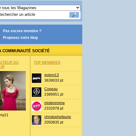
Pas encore membre ?
Proposez votre blog
A COMMUNAUTÉ SOCIÉTÉ
AUTEUR DU
TOP MEMBRES
UR
golem13
3639033 pt
Copeau
2389951 pt
misteremma
2332978 pt
my21
christophefaurie
2050835 pt