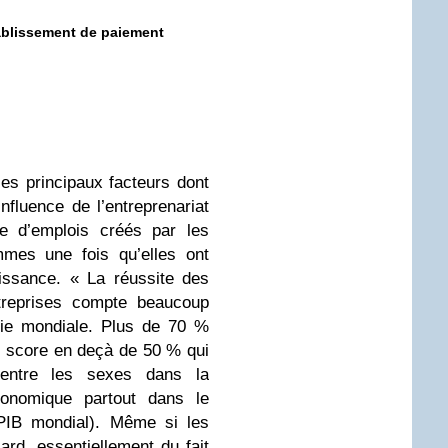
tablissement de paiement
es principaux facteurs dont
influence de l’entreprenariat
re d’emplois créés par les
mmes une fois qu’elles ont
roissance. « La réussite des
ntreprises compte beaucoup
mie mondiale. Plus de 70 %
n score en deçà de 50 % qui
é entre les sexes dans la
conomique partout dans le
PIB mondial). Même si les
ard, essentiellement du fait