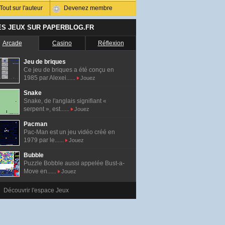
Tout sur l'auteur
Devenez membre
ES JEUX SUR PAPERBLOG.FR
Arcade
Casino
Réflexion
Jeu de briques
Ce jeu de briques a été conçu en
1985 par Alexei......
Jouez
Snake
Snake, de l'anglais signifiant «
serpent », est......
Jouez
Pacman
Pac-Man est un jeu vidéo créé en
1979 par le......
Jouez
Bubble
Puzzle Bobble aussi appelée Bust-a-
Move en......
Jouez
Découvrir l'espace Jeux