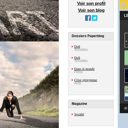
Voir son profil
Voir son blog
L
Dossiers Paperblog
Dell
Sociétés
Dell
Sociétés
Dans le monde
Films
Crise géorgienne
Actu
Magazine
Société