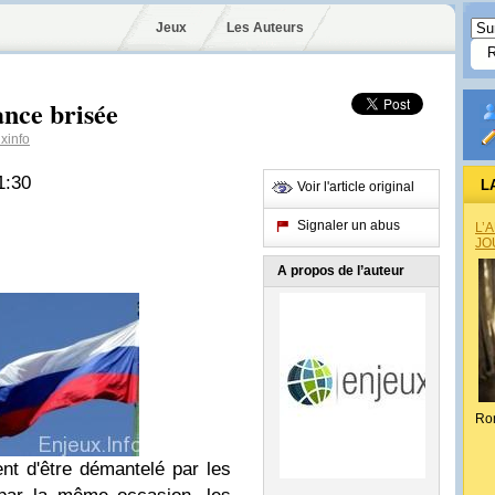
Jeux
Les Auteurs
ance brisée
xinfo
1:30
L
Voir l'article original
Signaler un abus
L’
JO
A propos de l’auteur
Ro
nt d'être démantelé par les