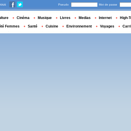
nous
Pseudo
Mot de passe
lture
Cinéma
Musique
Livres
Medias
Internet
High-T
ôté Femmes
Santé
Cuisine
Environnement
Voyages
Carr