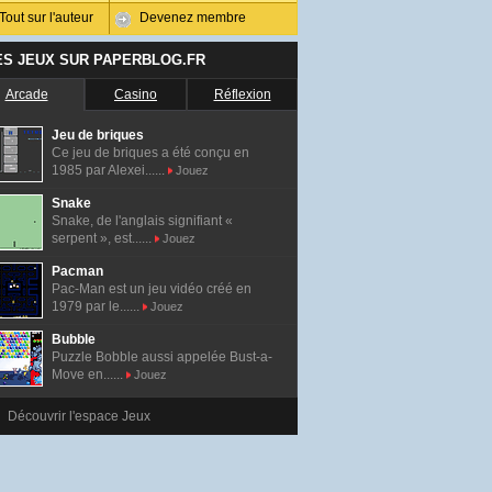
Tout sur l'auteur
Devenez membre
ES JEUX SUR PAPERBLOG.FR
Arcade
Casino
Réflexion
Jeu de briques
Ce jeu de briques a été conçu en
1985 par Alexei......
Jouez
Snake
Snake, de l'anglais signifiant «
serpent », est......
Jouez
Pacman
Pac-Man est un jeu vidéo créé en
1979 par le......
Jouez
Bubble
Puzzle Bobble aussi appelée Bust-a-
Move en......
Jouez
Découvrir l'espace Jeux