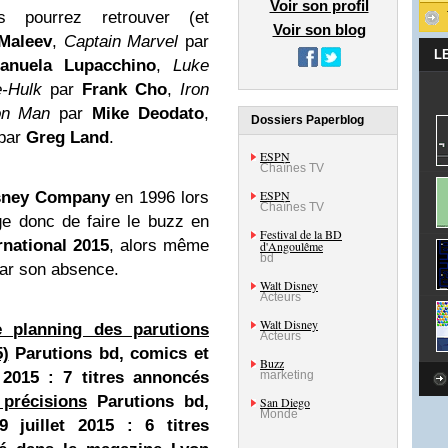
Voir son profil
pourrez retrouver (et
Voir son blog
Maleev
,
Captain Marvel
par
L
anuela Lupacchino
,
Luke
-Hulk
par
Frank Cho
,
Iron
on Man
par
Mike Deodato
,
Dossiers Paperblog
par
Greg Land
.
ESPN
Chaînes TV
ESPN
sney Company
en 1996 lors
Chaînes TV
e donc de faire le buzz en
Festival de la BD
national 2015
, alors même
d'Angoulême
bd
par son absence.
Walt Disney
Acteurs
Walt Disney
le planning des parutions
Acteurs
5)
Parutions bd, comics et
Buzz
 2015 : 7 titres annoncés
marketing
 précisions
Parutions bd,
San Diego
Monde
juillet 2015 : 6 titres