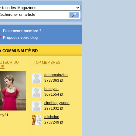
Pas encore membre ?
Proposez votre blog
A COMMUNAUTÉ BD
AUTEUR DU
TOP MEMBRES
UR
delromainzika
3737363 pt
bentlyno
3071554 pt
cineblogywood
2971032 pt
my21
michcine
2737249 pt