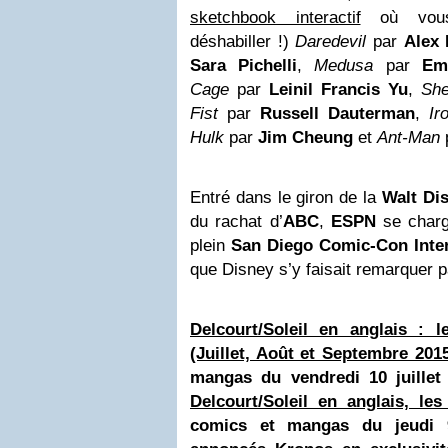
sketchbook interactif
où vous 
déshabiller !)
Daredevil
par
Alex 
Sara Pichelli
,
Medusa
par
Em
Cage
par
Leinil Francis Yu
,
She
Fist
par
Russell Dauterman
,
Ir
Hulk
par
Jim Cheung
et
Ant-Man
Entré dans le giron de la
Walt Di
du rachat d’
ABC
,
ESPN
se charg
plein
San Diego Comic-Con Inter
que Disney s’y faisait remarquer 
Delcourt/Soleil en anglais : 
(Juillet, Août et Septembre 201
mangas du vendredi 10 juillet
Delcourt/Soleil en anglais, les
comics et mangas du jeudi 9 