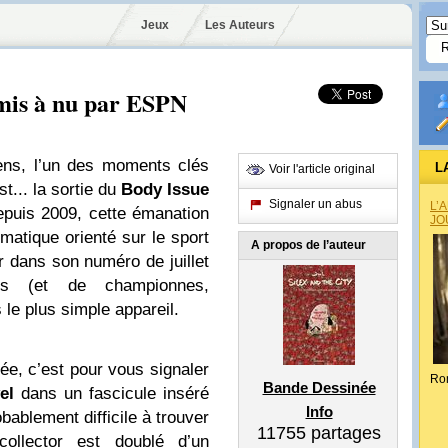
Jeux
Les Auteurs
mis à nu par ESPN
ns, l’un des moments clés
L
Voir l'article original
t... la sortie du
Body Issue
Signaler un abus
L’
epuis 2009, cette émanation
JO
matique orienté sur le sport
A propos de l’auteur
er dans son numéro de juillet
ns (et de championnes,
le plus simple appareil.
ée, c’est pour vous signaler
Ro
Bande Dessinée
el
dans un fascicule inséré
Info
bablement difficile à trouver
11755
partages
ollector est doublé d’un