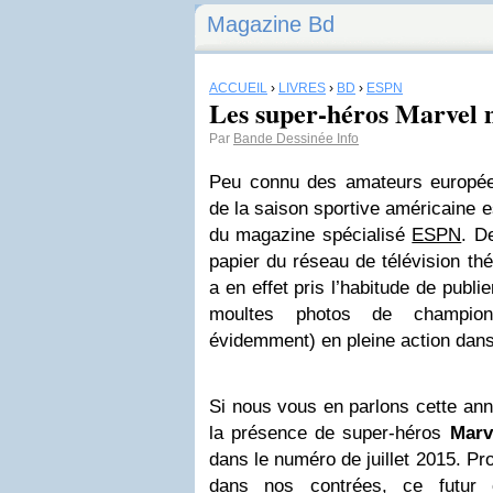
Magazine Bd
ACCUEIL
›
LIVRES
›
BD
›
ESPN
Les super-héros Marvel 
Par
Bande Dessinée Info
Peu connu des amateurs europée
de la saison sportive américaine es
du magazine spécialisé
ESPN
. D
papier du réseau de télévision thé
a en effet pris l’habitude de publi
moultes photos de champio
évidemment) en pleine action dans 
Si nous vous en parlons cette ann
la présence de super-héros
Marv
dans le numéro de juillet 2015. Pro
dans nos contrées, ce futur c