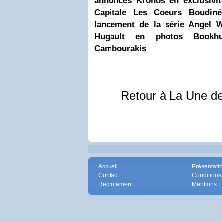
annoncés
Kronos en exclusivi
Capitale
Les Coeurs Boudiné
lancement de la série Angel 
Hugault en photos
Bookh
Cambourakis
Retour à La Une d
Accueil
Présentati
Contact
Conditions
Recrutement
Mentions L