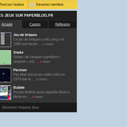
Tout sur l'auteur
Devenez membre
ES JEUX SUR PAPERBLOG.FR
Arcade
Casino
Réflexion
Jeu de briques
Ce jeu de briques a été conçu en
1985 par Alexei......
Jouez
Snake
Snake, de l'anglais signifiant «
serpent », est......
Jouez
Pacman
Pac-Man est un jeu vidéo créé en
1979 par le......
Jouez
Bubble
Puzzle Bobble aussi appelée Bust-a-
Move en......
Jouez
Découvrir l'espace Jeux