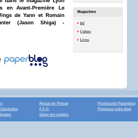
té dans le magazine Lyon
s en Avant-Première
Le
Magazines
Wings de Yann et Romain
unter (Jason Shiga) -
Bd
Culture
Livres
e
on
Revue de Presse
Promouvoir Paperblog
 Générales
F.A.Q.
Proposez votre blog
égales
Gérer les cookies