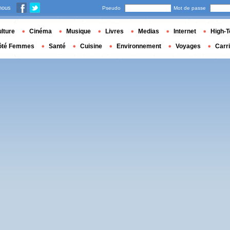
nous
Pseudo
Mot de passe
lture
Cinéma
Musique
Livres
Medias
Internet
High-T
ôté Femmes
Santé
Cuisine
Environnement
Voyages
Carr