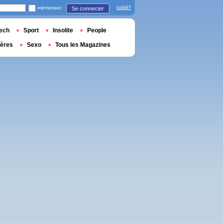
mémorisez
oublié?
Se connecter
ech
Sport
Insolite
People
ières
Sexo
Tous les Magazines