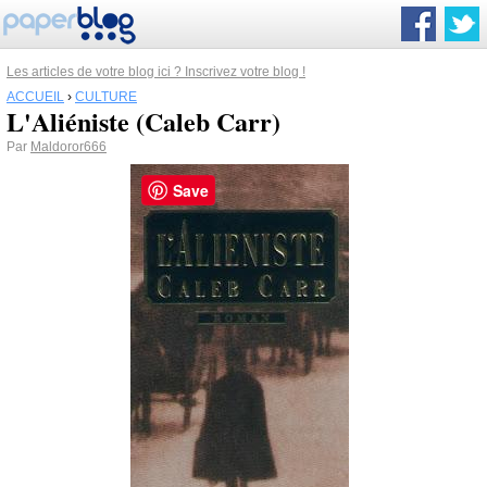
Les articles de votre blog ici ? Inscrivez votre blog !
ACCUEIL
›
CULTURE
L'Aliéniste (Caleb Carr)
Par
Maldoror666
Save