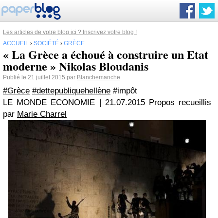
Les articles de votre blog ici ? Inscrivez votre blog !
ACCUEIL
›
SOCIÉTÉ
›
GRÈCE
« La Grèce a échoué à construire un Etat
moderne » Nikolas Bloudanis
Publié le 21 juillet 2015 par
Blanchemanche
#Grèce
#dettepubliquehellène
#impôt
LE MONDE ECONOMIE
|
21.07.2015
Propos recueillis
par
Marie Charrel