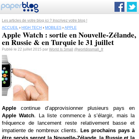
Les articles de votre blog ici ? Inscrivez votre blog !
ACCUEIL
›
HIGH TECH
›
MOBILES
›
APPLE
Apple Watch : sortie en Nouvelle-Zélande,
en Russie & en Turquie le 31 juillet
Publié le 22 juillet 2015 par
World Is Small
@worldissmall_fr
Apple
continue d’approvisionner plusieurs pays en
Apple Watch
. La liste commence à s’élargir, mais la
fréquence de lancement reste relativement basse et
impatiente de nombreux clients.
Les prochains pays à
être servis seront la Nouvelle-Zélande, la Russie et la