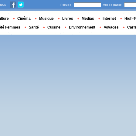
nous
Pseudo
Mot de passe
lture
Cinéma
Musique
Livres
Medias
Internet
High-T
ôté Femmes
Santé
Cuisine
Environnement
Voyages
Carr