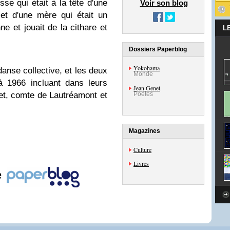
usse qui était à la tête d'une
Voir son blog
et d'une mère qui était un
ne et jouait de la cithare et
L
Dossiers Paperblog
Yokohama
 danse collective, et les deux
Monde
à 1966 incluant dans leurs
Jean Genet
et, comte de Lautréamont et
Poètes
Magazines
Culture
Livres
e