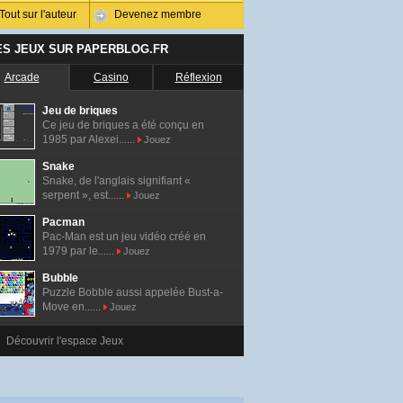
Tout sur l'auteur
Devenez membre
ES JEUX SUR PAPERBLOG.FR
Arcade
Casino
Réflexion
Jeu de briques
Ce jeu de briques a été conçu en
1985 par Alexei......
Jouez
Snake
Snake, de l'anglais signifiant «
serpent », est......
Jouez
Pacman
Pac-Man est un jeu vidéo créé en
1979 par le......
Jouez
Bubble
Puzzle Bobble aussi appelée Bust-a-
Move en......
Jouez
Découvrir l'espace Jeux