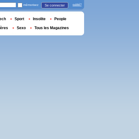
mémorisez
oublié?
Se connecter
ech
Sport
Insolite
People
ières
Sexo
Tous les Magazines