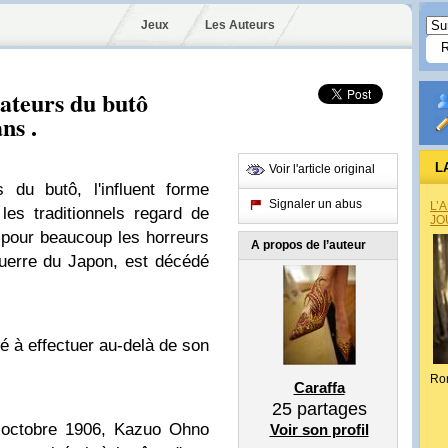
Jeux
Les Auteurs
ateurs du butô
ns .
L
Voir l'article original
du butô, l'influent forme
Signaler un abus
L’
les traditionnels regard de
JO
é pour beaucoup les horreurs
A propos de l’auteur
uerre du Japon, est décédé
ué à effectuer au-delà de son
Ro
Caraffa
25
partages
 octobre 1906, Kazuo Ohno
Voir son profil