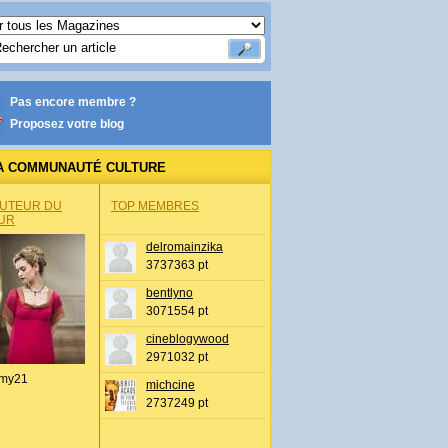
Pas encore membre ?
Proposez votre blog
A COMMUNAUTÉ CULTURE
AUTEUR DU
TOP MEMBRES
UR
delromainzika
3737363 pt
bentlyno
3071554 pt
cineblogywood
2971032 pt
my21
michcine
2737249 pt