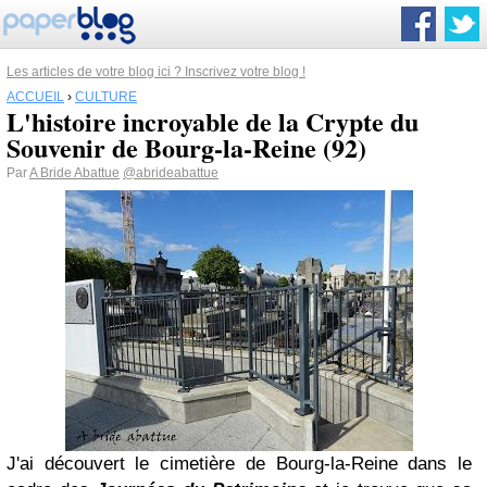
Les articles de votre blog ici ? Inscrivez votre blog !
ACCUEIL
›
CULTURE
L'histoire incroyable de la Crypte du
Souvenir de Bourg-la-Reine (92)
Par
A Bride Abattue
@abrideabattue
J'ai découvert le cimetière de Bourg-la-Reine dans le