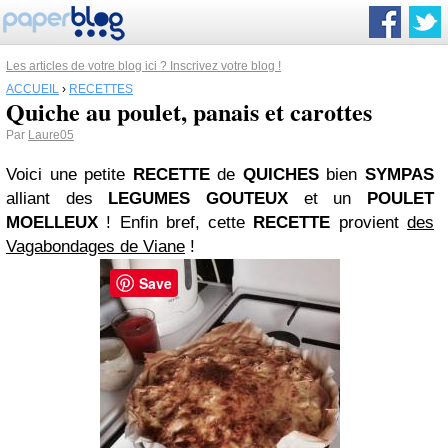
Les articles de votre blog ici ? Inscrivez votre blog !
ACCUEIL
›
RECETTES
Quiche au poulet, panais et carottes
Par
Laure05
Voici une petite
RECETTE
de
QUICHES
bien
SYMPAS
alliant des
LEGUMES
GOUTEUX
et un
POULET
MOELLEUX
! Enfin bref, cette
RECETTE
provient
des
Vagabondages de Viane
!
Save