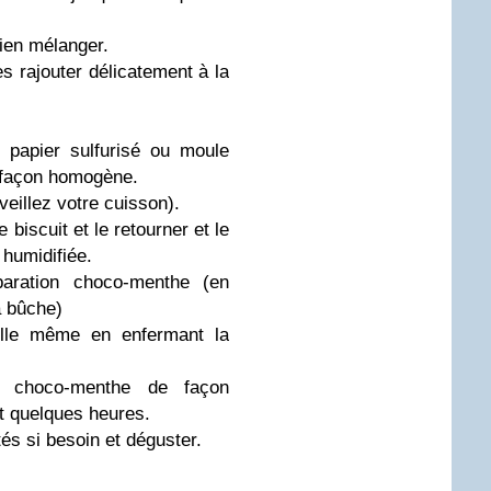
 bien mélanger.
es rajouter délicatement à la
 papier sulfurisé ou moule
de façon homogène.
veillez votre cuisson).
e biscuit et le retourner et le
 humidifiée.
paration choco-menthe (en
a bûche)
elle même en enfermant la
e choco-menthe de façon
t quelques heures.
és si besoin et déguster.