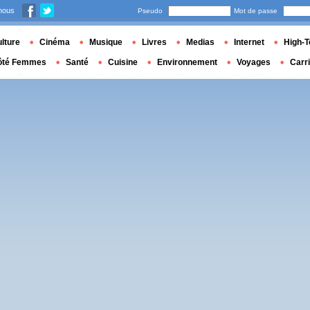
nous
Pseudo
Mot de passe
lture
Cinéma
Musique
Livres
Medias
Internet
High-T
ôté Femmes
Santé
Cuisine
Environnement
Voyages
Carr