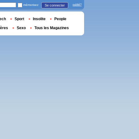
mémorisez
oublié?
Se connecter
ech
Sport
Insolite
People
ières
Sexo
Tous les Magazines