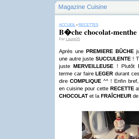
Magazine Cuisine
ACCUEIL
›
RECETTES
B�che chocolat-menthe
Par
Laure05
Après une
PREMIERE BÛCHE
j
une autre juste
SUCCULENTE
! 
juste
MERVEILLEUSE
! Plutôt
terme car faire
LEGER
durant ce
dire
COMPLIQUE
^^ ! Enfin bref
en cuisine pour cette
RECETTE
al
CHOCOLAT
e
t la
FRAÎCHEUR
de