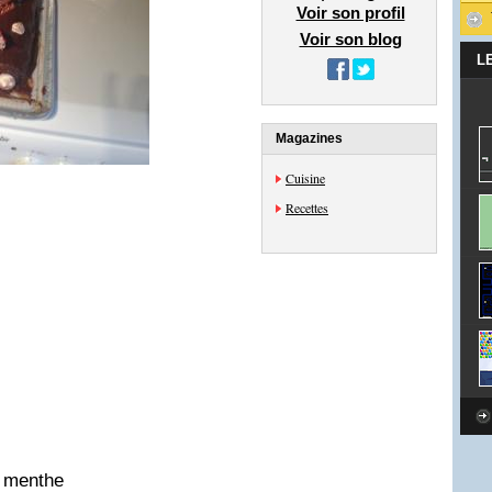
Voir son profil
Voir son blog
L
Magazines
Cuisine
Recettes
e menthe