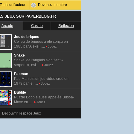
Tout sur l'auteur
Devenez membre
ES JEUX SUR PAPERBLOG.FR
Arcade
Casino
Réflexion
Jeu de briques
Ce jeu de briques a été conçu en
1985 par Alexei......
Jouez
Snake
Snake, de l'anglais signifiant «
serpent », est......
Jouez
Pacman
Pac-Man est un jeu vidéo créé en
1979 par le......
Jouez
Bubble
Puzzle Bobble aussi appelée Bust-a-
Move en......
Jouez
Découvrir l'espace Jeux