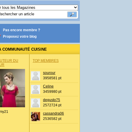
Pas encore membre ?
Proposez votre blog
A COMMUNAUTÉ CUISINE
AUTEUR DU
TOP MEMBRES
UR
sourour
3958581 pt
Celine
3459980 pt
degusto75
2572724 pt
my21
cassandra06
2536582 pt