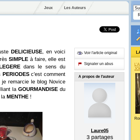
Jeux
Les Auteurs
uste
DELICIEUSE
, en voici
L
Voir l'article original
Très
SIMPLE
à faire, elle est
Signaler un abus
L’
LEGERE
dans le sens du
JO
s
PERIODES
c'est comment
A propos de l’auteur
, je remarcie le blog Novice
liant la
GOURMANDISE
du
 la
MENTHE
!
Ro
Laure05
3
partages