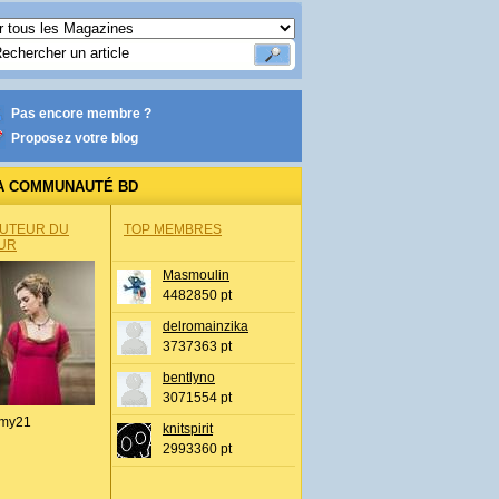
Pas encore membre ?
Proposez votre blog
A COMMUNAUTÉ BD
AUTEUR DU
TOP MEMBRES
UR
Masmoulin
4482850 pt
delromainzika
3737363 pt
bentlyno
3071554 pt
my21
knitspirit
2993360 pt