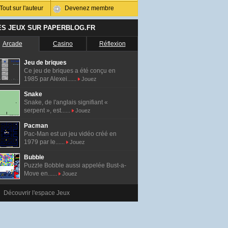
Tout sur l'auteur
Devenez membre
ES JEUX SUR PAPERBLOG.FR
Arcade
Casino
Réflexion
Jeu de briques
Ce jeu de briques a été conçu en
1985 par Alexei......
Jouez
Snake
Snake, de l'anglais signifiant «
serpent », est......
Jouez
Pacman
Pac-Man est un jeu vidéo créé en
1979 par le......
Jouez
Bubble
Puzzle Bobble aussi appelée Bust-a-
Move en......
Jouez
Découvrir l'espace Jeux