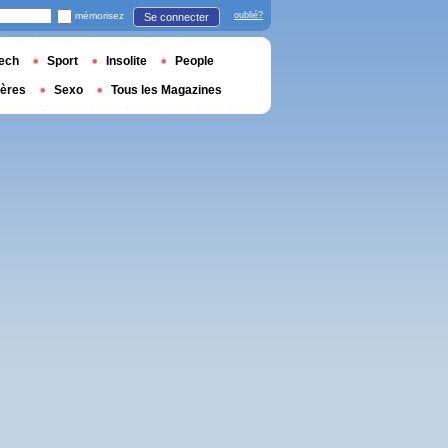
mémorisez
oublié?
Se connecter
ech
Sport
Insolite
People
ières
Sexo
Tous les Magazines