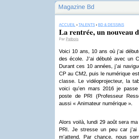
Magazine Bd
ACCUEIL
›
TALENTS
›
BD & DESSINS
La rentrée, un nouveau 
Par
Patbois
Voici 10 ans, 10 ans où j’ai débu
des école. J’ai débuté avec un Ce
Durant ces 10 années, j’ai navigu
CP au CM2, puis le numérique est
classe. Le vidéoprojecteur, la tab
voici qu’en mars 2016 je passe l
poste de PRI (Professeur Resso
aussi « Animateur numérique ».
Alors voilà, lundi 29 août sera ma
PRI. Je stresse un peu car j’a
m’attend. Par chance, nous so