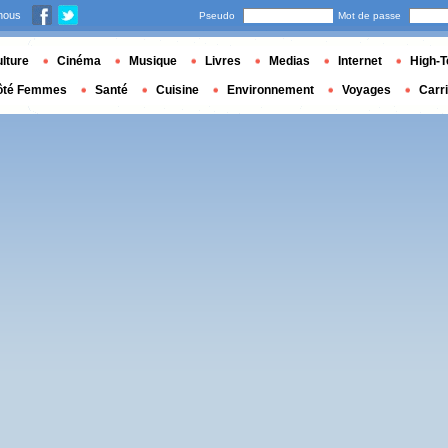
nous
Pseudo
Mot de passe
lture
Cinéma
Musique
Livres
Medias
Internet
High-T
ôté Femmes
Santé
Cuisine
Environnement
Voyages
Carr