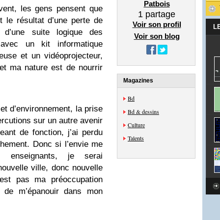
Patbois
uvent, les gens pensent que
1
partage
 le résultat d’une perte de
Voir son profil
L
t d’une suite logique des
Voir son blog
vec un kit informatique
use et un vidéoprojecteur,
t ma nature est de nourrir
Magazines
Bd
 et d’environnement, la prise
Bd & dessins
rcutions sur un autre avenir
Culture
nt de fonction, j’ai perdu
Talents
hement. Donc si l’envie me
 enseignants, je serai
ouvelle ville, donc nouvelle
n’est pas ma préoccupation
ion de m’épanouir dans mon