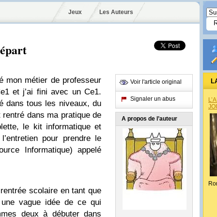
Jeux
Les Auteurs
départ
té mon métier de professeur
L
Voir l'article original
1 et j’ai fini avec un Ce1.
Signaler un abus
L’
é dans tous les niveaux, du
JO
 rentré dans ma pratique de
A propos de l’auteur
lette, le kit informatique et
’entretien pour prendre le
urce Informatique) appelé
Ro
 rentrée scolaire en tant que
i une vague idée de ce qui
mmes deux à débuter dans