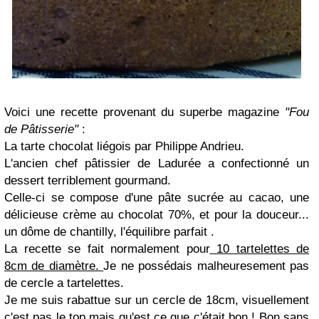
Voici une recette provenant du superbe magazine
"Fou
de Pâtisserie"
:
La tarte chocolat liégois par Philippe Andrieu.
L'ancien chef pâtissier de Ladurée a confectionné un
dessert terriblement gourmand.
Celle-ci se compose d'une pâte sucrée au cacao, une
délicieuse crème au chocolat 70%, et pour la douceur...
un dôme de chantilly, l'équilibre parfait .
La recette se fait normalement pour
10 tartelettes de
8cm de diamètre.
Je ne possédais malheuresement pas
de cercle a tartelettes.
Je me suis rabattue sur un cercle de 18cm, visuellement
c'est pas le top mais qu'est ce que c'était bon ! Bon sans