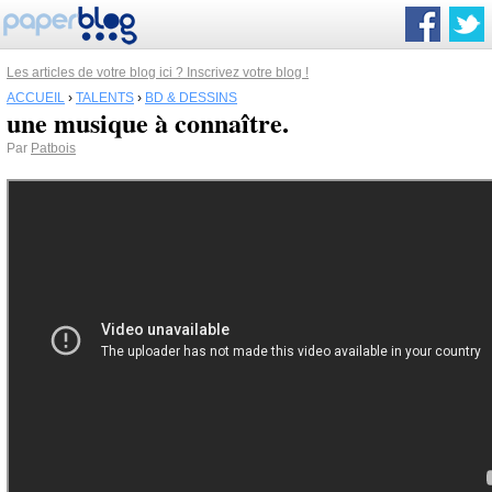
Les articles de votre blog ici ? Inscrivez votre blog !
ACCUEIL
›
TALENTS
›
BD & DESSINS
une musique à connaître.
Par
Patbois