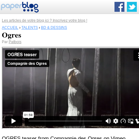
Les articles de votre blog ici ? Inscrivez votre blog !
ACCUEIL
›
TALENTS
›
BD & DESSINS
Ogres
Par
Patbois
OGRES teaser
from
Compagnie des Ogres
on
Vimeo
.