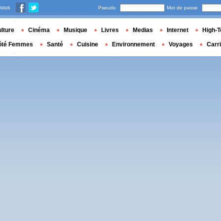
nous
Pseudo
Mot de passe
lture
Cinéma
Musique
Livres
Medias
Internet
High-T
ôté Femmes
Santé
Cuisine
Environnement
Voyages
Carr