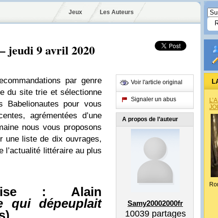
Jeux
Les Auteurs
 jeudi 9 avril 2020
recommandations par genre
L
Voir l'article original
e du site trie et sélectionne
Signaler un abus
L’
es Babelionautes pour vous
JO
écentes, agrémentées d’une
A propos de l’auteur
emaine nous vous proposons
r une liste de dix ouvrages,
 l’actualité littéraire au plus
Ro
çaise : Alain
 qui dépeuplait
Samy20002000fr
s)
10039
partages