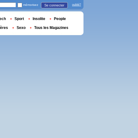
mémorisez
oublié?
Se connecter
ech
Sport
Insolite
People
ières
Sexo
Tous les Magazines