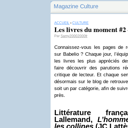
Magazine Culture
ACCUEIL
›
CULTURE
Les livres du moment #2 –
Par
Samy20002000fr
Connaissez-vous les pages de 
sur Babelio ? Chaque jour, l’équip
les livres les plus appréciés d
faire découvrir des parutions r
critique de lecteur. Et chaque s
désormais sur le blog de retrouve
soit un par catégorie, afin de suivre
près.
Littérature fran
Lallemand,
L’homme
les collines
(JC Lattè