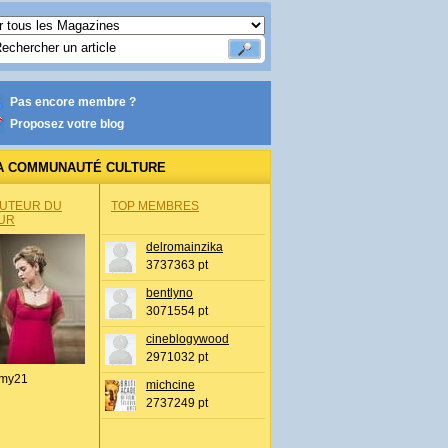
Pas encore membre ?
Proposez votre blog
A COMMUNAUTÉ CULTURE
AUTEUR DU
TOP MEMBRES
UR
delromainzika
3737363 pt
bentlyno
3071554 pt
cineblogywood
2971032 pt
my21
michcine
2737249 pt