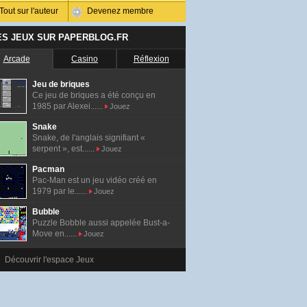
Tout sur l'auteur
Devenez membre
ES JEUX SUR PAPERBLOG.FR
Arcade
Casino
Réflexion
Jeu de briques
Ce jeu de briques a été conçu en
1985 par Alexei......
Jouez
Snake
Snake, de l'anglais signifiant «
serpent », est......
Jouez
Pacman
Pac-Man est un jeu vidéo créé en
1979 par le......
Jouez
Bubble
Puzzle Bobble aussi appelée Bust-a-
Move en......
Jouez
Découvrir l'espace Jeux