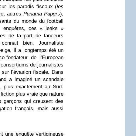
 sur les paradis fiscaux (
les
et autres
Panama Papers
),
sants du monde du football
s enquêtes, ces « leaks »
es de la part de lanceurs
 connait bien. Journaliste
belge, il a longtemps été un
co-fondateur de l’European
 consortiums de journalistes
 sur l’évasion fiscale. Dans
mand a imaginé un scandale
e, plus exactement au Sud-
iction plus vraie que nature
s garçons qui creusent des
gation français, mais aussi
t une enquête vertigineuse