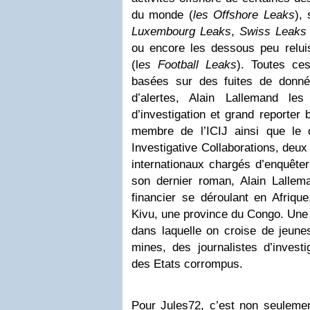
du monde (
les Offshore Leaks
),
Luxembourg Leaks
,
Swiss Leaks
ou encore les dessous peu relui
(l
es Football Leaks
). Toutes ce
basées sur des fuites de donné
d’alertes, Alain Lallemand les
d’investigation et grand reporter 
membre de l’ICIJ ainsi que le 
Investigative Collaborations, deux
internationaux chargés d’enquêter
son dernier roman, Alain Lalle
financier se déroulant en Afriqu
Kivu, une province du Congo. Une f
dans laquelle on croise de jeune
mines, des journalistes d’investi
des Etats corrompus.
Pour Jules72, c’est non seulemen