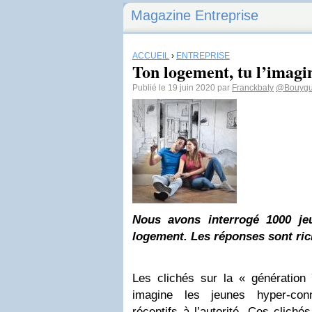
Magazine Entreprise
ACCUEIL
›
ENTREPRISE
Ton logement, tu l’imag
Publié le 19 juin 2020 par
Franckbaty
@Bouyg
Nous avons interrogé 1000 je
logement. Les réponses sont ri
Les clichés sur la « génératio
imagine les jeunes hyper-co
réceptifs à l’autorité. Ces cliché