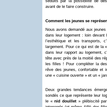
séduits par la possibilité de d
avant de le faire construire.
Comment les jeunes se représent
Nous avons demandé aux jeunes ce
dans leur logement : loin devant le
l’esthétique et les transports, 
largement. Pour ce qui est de la 
dans leur rapport au logement, 
tête avec près de la moitié des r
les filles ! Pour compléter la de
rêve des jeunes, confortable et in
une « cuisine ouverte » et un « jard
Deux grandes tendances émerge
sondés ce que représente leur log
le «
nid douillet
» plébiscité par
interrogés (et même 44% des filles