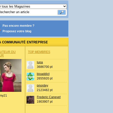
Pas encore membre ?
Proposez votre blog
A COMMUNAUTÉ ENTREPRISE
AUTEUR DU
TOP MEMBRES
UR
lupa
3686700 pt
bioaddict
2655920 pt
pnordey
2123482 pt
my21
Frederic Canevet
1903907 pt