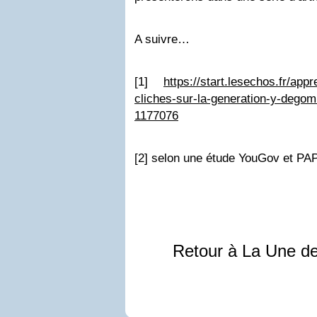
A suivre…
[1]
https://start.lesechos.fr/app
cliches-sur-la-generation-y-dego
1177076
[2] selon une étude YouGov et PA
Retour à La Une d