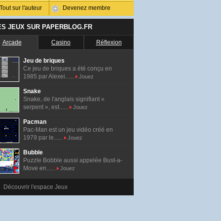
Tout sur l'auteur
Devenez membre
ES JEUX SUR PAPERBLOG.FR
Arcade
Casino
Réflexion
Jeu de briques
Ce jeu de briques a été conçu en
1985 par Alexei......
Jouez
Snake
Snake, de l'anglais signifiant «
serpent », est......
Jouez
Pacman
Pac-Man est un jeu vidéo créé en
1979 par le......
Jouez
Bubble
Puzzle Bobble aussi appelée Bust-a-
Move en......
Jouez
Découvrir l'espace Jeux