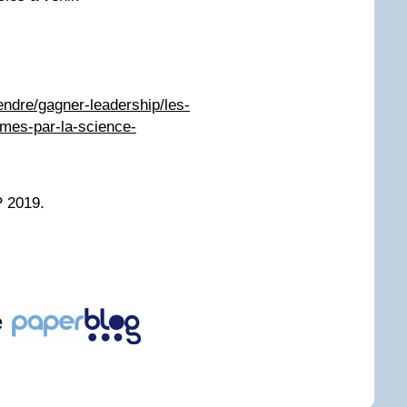
rendre/gagner-leadership/les-
mmes-par-la-science-
P 2019.
e