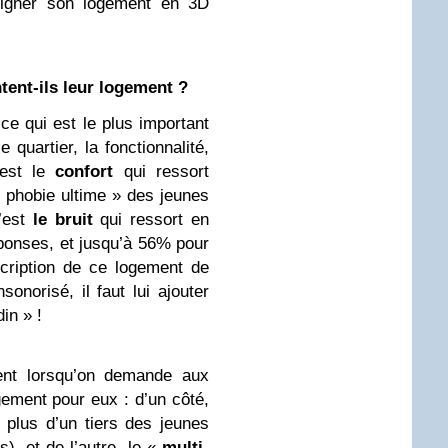
esigner son logement en 3D
ent-ils leur logement ?
 qui est le plus important
 quartier, la fonctionnalité,
c’est le
confort
qui ressort
« phobie ultime » des jeunes
c’est
le bruit
qui ressort en
éponses, et jusqu’à 56% pour
scription de ce logement de
sonorisé, il faut lui ajouter
in » !
nt lorsqu’on demande aux
ement pour eux : d’un côté,
 plus d’un tiers des jeunes
), et de l’autre, le «
multi-