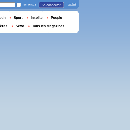
mémorisez
oublié?
Se connecter
ech
Sport
Insolite
People
ières
Sexo
Tous les Magazines