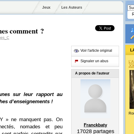
Jeux
Les Auteurs
ines comment ?
ues_C
L
Voir l'article original
Signaler un abus
L’
JO
A propos de l’auteur
unes sur leur rapport au
ches d’enseignements !
Ro
n Y » ne manquent pas. On
Franckbaty
nnectés, nomades et peu
17028
partages
s sont parfois contredits par