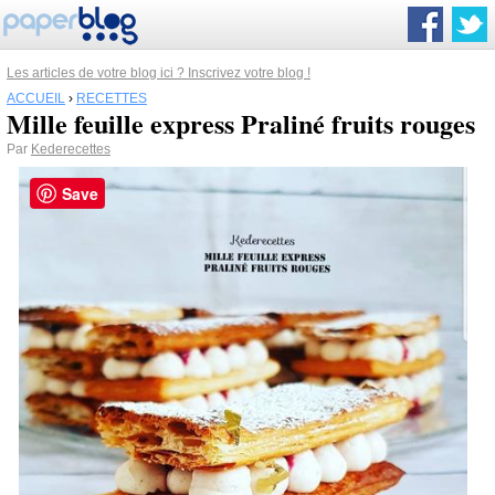
Les articles de votre blog ici ? Inscrivez votre blog !
ACCUEIL
›
RECETTES
Mille feuille express Praliné fruits rouges
Par
Kederecettes
Save