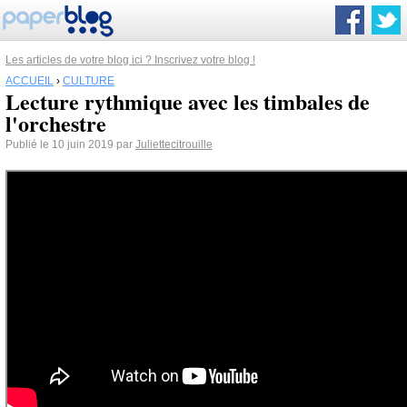
Les articles de votre blog ici ? Inscrivez votre blog !
ACCUEIL
›
CULTURE
Lecture rythmique avec les timbales de
l'orchestre
Publié le 10 juin 2019 par
Juliettecitrouille