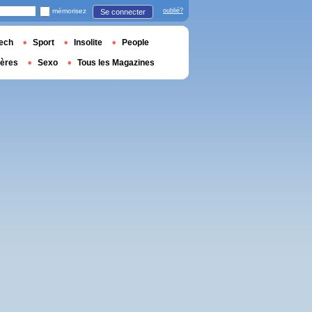
mémorisez
oublié?
Se connecter
ech
Sport
Insolite
People
ières
Sexo
Tous les Magazines