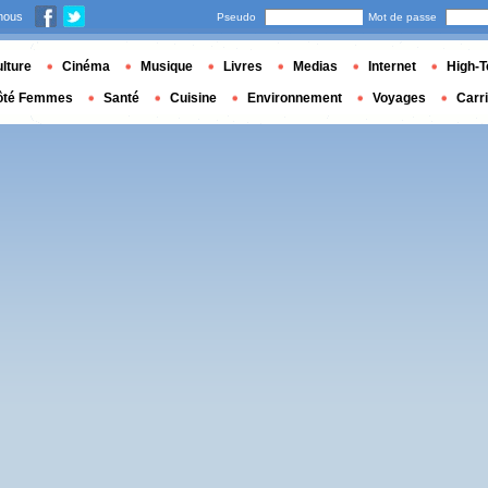
nous
Pseudo
Mot de passe
lture
Cinéma
Musique
Livres
Medias
Internet
High-T
ôté Femmes
Santé
Cuisine
Environnement
Voyages
Carr