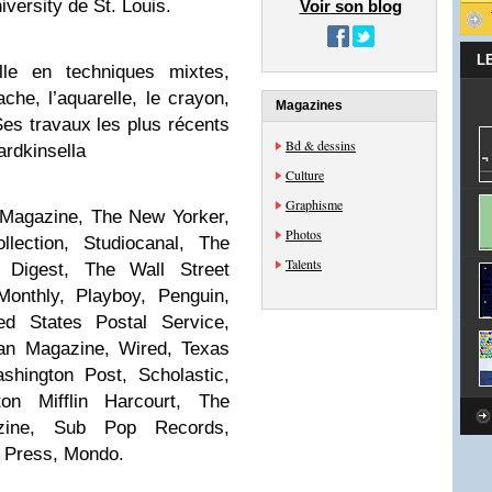
versity de St. Louis.
Voir son blog
L
elle en techniques mixtes,
ache, l’aquarelle, le crayon,
Magazines
Ses travaux les plus récents
Bd & dessins
rdkinsella
Culture
Graphisme
e Magazine, The New Yorker,
Photos
llection, Studiocanal, The
Talents
’s Digest, The Wall Street
 Monthly, Playboy, Penguin,
d States Postal Service,
ian Magazine, Wired, Texas
shington Post, Scholastic,
n Mifflin Harcourt, The
zine, Sub Pop Records,
 Press, Mondo.