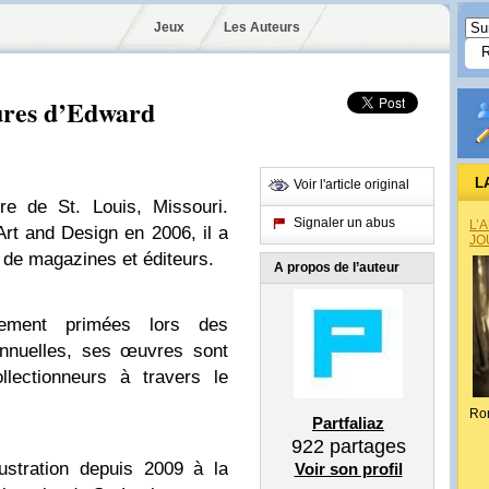
Jeux
Les Auteurs
tures d’Edward
L
Voir l'article original
re de St. Louis, Missouri.
Signaler un abus
L’
Art and Design en 2006, il a
JO
e de magazines et éditeurs.
A propos de l’auteur
èrement primées lors des
annuelles, ses œuvres sont
lectionneurs à travers le
Ro
Partfaliaz
922
partages
lustration depuis 2009 à la
Voir son profil