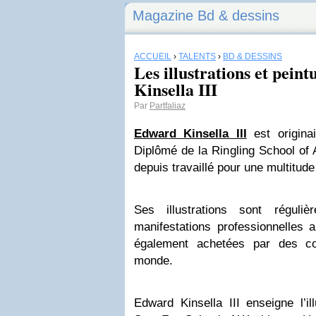
Magazine Bd & dessins
ACCUEIL
›
TALENTS
›
BD & DESSINS
Les illustrations et pein
Kinsella III
Par
Partfaliaz
Edward Kinsella III
est originai
Diplômé de la Ringling School of 
depuis travaillé pour une multitud
Ses illustrations sont réguli
manifestations professionnelles 
également achetées par des col
monde.
Edward Kinsella III enseigne l’il