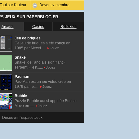
Tout sur l'auteur
Devenez membre
ES JEUX SUR PAPERBLOG.FR
Arcade
Casino
Réflexion
Jeu de briques
Ce jeu de briques a été conçu en
1985 par Alexei......
Jouez
Snake
Snake, de l'anglais signifiant «
serpent », est......
Jouez
Pacman
Pac-Man est un jeu vidéo créé en
1979 par le......
Jouez
Bubble
Puzzle Bobble aussi appelée Bust-a-
Move en......
Jouez
Découvrir l'espace Jeux