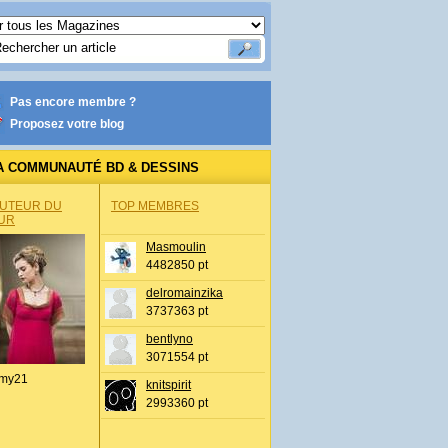
Pas encore membre ?
Proposez votre blog
A COMMUNAUTÉ BD & DESSINS
AUTEUR DU
TOP MEMBRES
UR
Masmoulin
4482850 pt
delromainzika
3737363 pt
bentlyno
3071554 pt
my21
knitspirit
2993360 pt