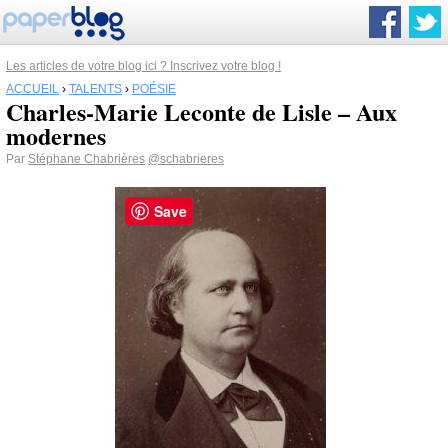
Les articles de votre blog ici ? Inscrivez votre blog !
ACCUEIL
›
TALENTS
›
POÉSIE
Charles-Marie Leconte de Lisle – Aux
modernes
Par
Stéphane Chabrières
@schabrieres
Save