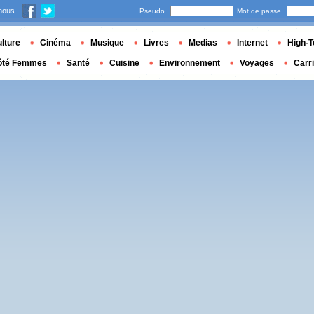
nous
Pseudo
Mot de passe
lture
Cinéma
Musique
Livres
Medias
Internet
High-T
ôté Femmes
Santé
Cuisine
Environnement
Voyages
Carr