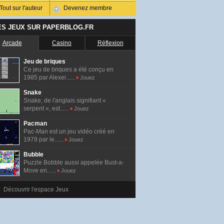
Tout sur l'auteur
Devenez membre
ES JEUX SUR PAPERBLOG.FR
Arcade
Casino
Réflexion
Jeu de briques
Ce jeu de briques a été conçu en
1985 par Alexei......
Jouez
Snake
Snake, de l'anglais signifiant «
serpent », est......
Jouez
Pacman
Pac-Man est un jeu vidéo créé en
1979 par le......
Jouez
Bubble
Puzzle Bobble aussi appelée Bust-a-
Move en......
Jouez
Découvrir l'espace Jeux