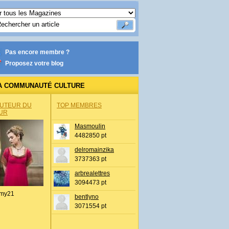
Pas encore membre ?
Proposez votre blog
A COMMUNAUTÉ CULTURE
AUTEUR DU
TOP MEMBRES
UR
Masmoulin
4482850 pt
delromainzika
3737363 pt
arbrealettres
3094473 pt
my21
bentlyno
3071554 pt