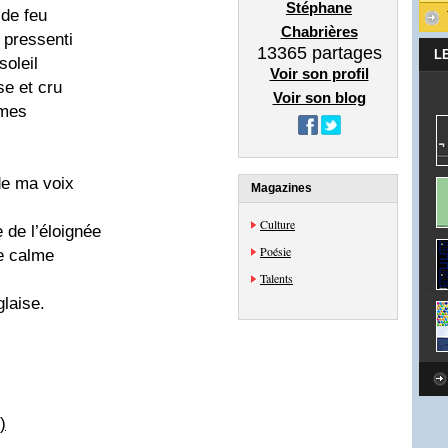
Stéphane
 de feu
Chabrières
pressenti
13365
partages
L
soleil
Voir son profil
se et cru
Voir son blog
ames
 de ma voix
Magazines
Culture
e de l’éloignée
Poésie
e calme
Talents
glaise.
)