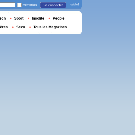
mémorisez
oublié?
Se connecter
ech
Sport
Insolite
People
ières
Sexo
Tous les Magazines