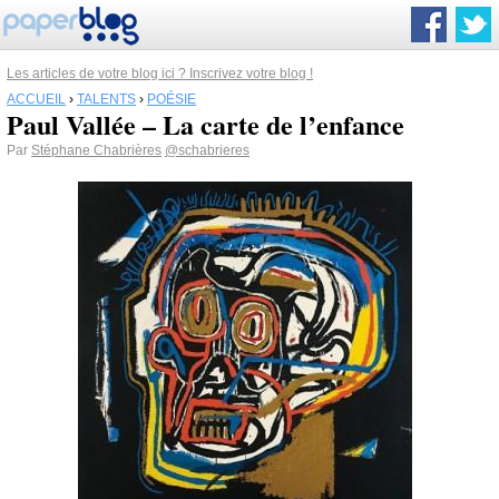
Les articles de votre blog ici ? Inscrivez votre blog !
ACCUEIL
›
TALENTS
›
POÉSIE
Paul Vallée – La carte de l’enfance
Par
Stéphane Chabrières
@schabrieres