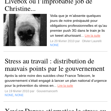
Livebox ou l’improbable job de
Christine...
Voila que je m’absente quelques
jours de notre présipauté pour
obligations professionnelles et qu’au
premier push 3G dans le train je lis
un tweet ahurissant...
Lire la suite
Le 20 février 2010 par
Olivier Laurelli
NONE
Stress au travail : distribution de
mauvais points par le gouvernement
Après la série noire des suicides chez France Telecom, le
gouvernement s’était engagé à lancer un plan national d’urgence
pour la prévention du stress en...
Lire la suite
Le 19 février 2010 par
Gouvernancerh
NONE
NONE
,
Xavier Darcos stigmatise le stress au