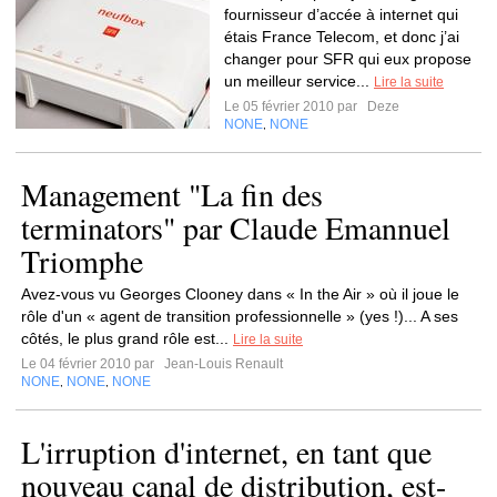
fournisseur d’accée à internet qui
étais France Telecom, et donc j’ai
changer pour SFR qui eux propose
un meilleur service...
Lire la suite
Le 05 février 2010 par
Deze
NONE
NONE
,
Management "La fin des
terminators" par Claude Emannuel
Triomphe
Avez-vous vu Georges Clooney dans « In the Air » où il joue le
rôle d'un « agent de transition professionnelle » (yes !)... A ses
côtés, le plus grand rôle est...
Lire la suite
Le 04 février 2010 par
Jean-Louis Renault
NONE
NONE
NONE
,
,
L'irruption d'internet, en tant que
nouveau canal de distribution, est-