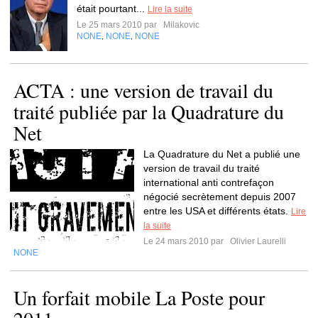
était pourtant...
Lire la suite
Le 25 mars 2010 par
Milakovic
NONE
NONE
NONE
,
,
ACTA : une version de travail du
traité publiée par la Quadrature du
Net
La Quadrature du Net a publié une
version de travail du traité
international anti contrefaçon
négocié secrètement depuis 2007
entre les USA et différents états.
Lire
la suite
Le 24 mars 2010 par
Olivier Laurelli
NONE
Un forfait mobile La Poste pour