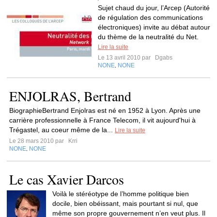
Sujet chaud du jour, l’Arcep (Autorité
de régulation des communications
électroniques) invite au débat autour
du thème de la neutralité du Net.
Lire la suite
Le 13 avril 2010 par
Dgabs
NONE
NONE
,
ENJOLRAS, Bertrand
BiographieBertrand Enjolras est né en 1952 à Lyon. Après une
carrière professionnelle à France Telecom, il vit aujourd'hui à
Trégastel, au coeur même de la...
Lire la suite
Le 28 mars 2010 par
Krri
NONE
NONE
,
Le cas Xavier Darcos
Voilà le stéréotype de l’homme politique bien
docile, bien obéissant, mais pourtant si nul, que
même son propre gouvernement n’en veut plus. Il