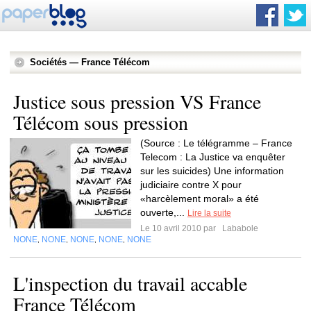
Sociétés — France Télécom
Justice sous pression VS France
Télécom sous pression
(Source : Le télégramme – France
Telecom : La Justice va enquêter
sur les suicides) Une information
judiciaire contre X pour
«harcèlement moral» a été
ouverte,...
Lire la suite
Le 10 avril 2010 par
Lababole
NONE
NONE
NONE
NONE
NONE
,
,
,
,
L'inspection du travail accable
France Télécom