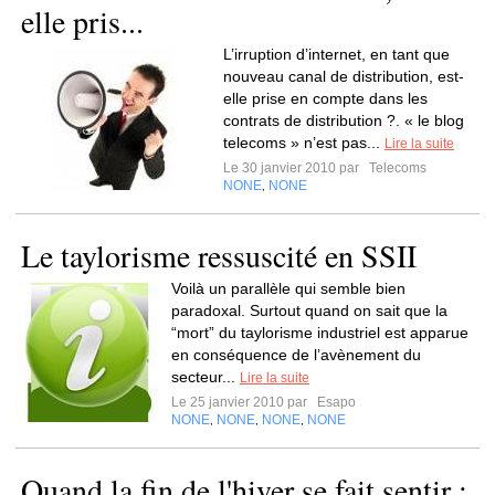
elle pris...
L’irruption d’internet, en tant que
nouveau canal de distribution, est-
elle prise en compte dans les
contrats de distribution ?. « le blog
telecoms » n’est pas...
Lire la suite
Le 30 janvier 2010 par
Telecoms
NONE
NONE
,
Le taylorisme ressuscité en SSII
Voilà un parallèle qui semble bien
paradoxal. Surtout quand on sait que la
“mort” du taylorisme industriel est apparue
en conséquence de l’avènement du
secteur...
Lire la suite
Le 25 janvier 2010 par
Esapo
NONE
NONE
NONE
NONE
,
,
,
Quand la fin de l'hiver se fait sentir :