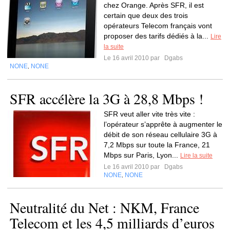
chez Orange. Après SFR, il est
certain que deux des trois
opérateurs Telecom français vont
proposer des tarifs dédiés à la...
Lire
la suite
Le 16 avril 2010 par
Dgabs
NONE
NONE
,
SFR accélère la 3G à 28,8 Mbps !
SFR veut aller vite très vite :
l’opérateur s’apprête à augmenter le
débit de son réseau cellulaire 3G à
7,2 Mbps sur toute la France, 21
Mbps sur Paris, Lyon...
Lire la suite
Le 16 avril 2010 par
Dgabs
NONE
NONE
,
Neutralité du Net : NKM, France
Telecom et les 4,5 milliards d’euros