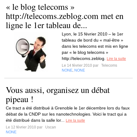
« le blog telecoms »
http://telecoms.zeblog.com met en
ligne le 1er tableau de...
Lyon, le 15 février 2010 – le 1er
tableau de bord du « mal-être »
dans les telecoms est mis en ligne
par « le blog telecoms »
http://telecoms.zeblog.
Lire la suite
Le 14 février 2010 par
Telecoms
NONE
NONE
,
Vous aussi, organisez un débat
pipeau !
Ce tract a été distribué à Grenoble le 1er décembre lors du faux
débat de la CNDP sur les nanotechnologies. Voici le tract qui a
été distribué dans la salle lor...
Lire la suite
Le 12 février 2010 par
Uscan
NONE