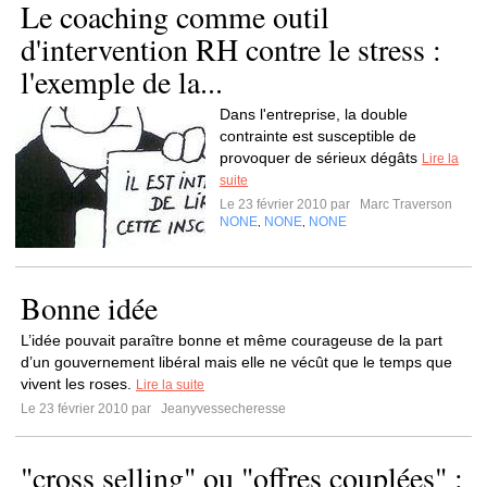
Le coaching comme outil
d'intervention RH contre le stress :
l'exemple de la...
Dans l'entreprise, la double
contrainte est susceptible de
provoquer de sérieux dégâts
Lire la
suite
Le 23 février 2010 par
Marc Traverson
NONE
NONE
NONE
,
,
Bonne idée
L’idée pouvait paraître bonne et même courageuse de la part
d’un gouvernement libéral mais elle ne vécût que le temps que
vivent les roses.
Lire la suite
Le 23 février 2010 par
Jeanyvessecheresse
"cross selling" ou "offres couplées" :