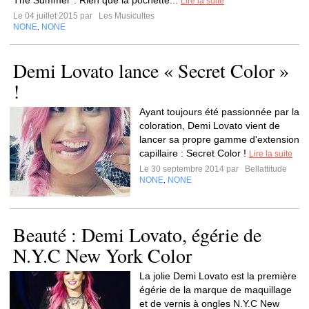
The Summer". Rien que la pochette...
Lire la suite
Le 04 juillet 2015 par
Les Musicultes
NONE
NONE
,
Demi Lovato lance « Secret Color »
!
Ayant toujours été passionnée par la
coloration, Demi Lovato vient de
lancer sa propre gamme d'extension
capillaire : Secret Color !
Lire la suite
Le 30 septembre 2014 par
Bellattitude
NONE
NONE
,
Beauté : Demi Lovato, égérie de
N.Y.C New York Color
La jolie Demi Lovato est la première
égérie de la marque de maquillage
et de vernis à ongles N.Y.C New