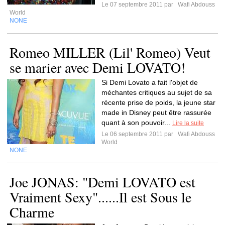
Le 07 septembre 2011 par
Wafi Abdouss
World
NONE
Romeo MILLER (Lil' Romeo) Veut
se marier avec Demi LOVATO!
Si Demi Lovato a fait l'objet de
méchantes critiques au sujet de sa
récente prise de poids, la jeune star
made in Disney peut être rassurée
quant à son pouvoir...
Lire la suite
Le 06 septembre 2011 par
Wafi Abdouss
World
NONE
Joe JONAS: "Demi LOVATO est
Vraiment Sexy"......Il est Sous le
Charme