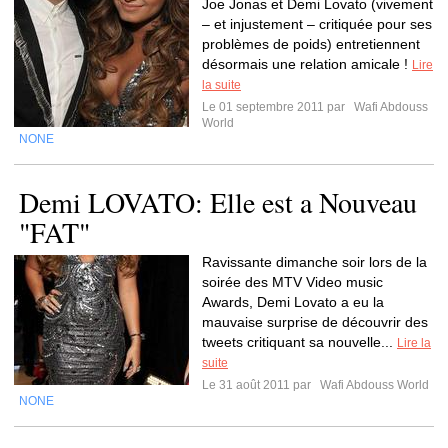
Joe Jonas et Demi Lovato (vivement
– et injustement – critiquée pour ses
problèmes de poids) entretiennent
désormais une relation amicale !
Lire
la suite
Le 01 septembre 2011 par
Wafi Abdouss
World
NONE
Demi LOVATO: Elle est a Nouveau
"FAT"
Ravissante dimanche soir lors de la
soirée des MTV Video music
Awards, Demi Lovato a eu la
mauvaise surprise de découvrir des
tweets critiquant sa nouvelle...
Lire la
suite
Le 31 août 2011 par
Wafi Abdouss World
NONE