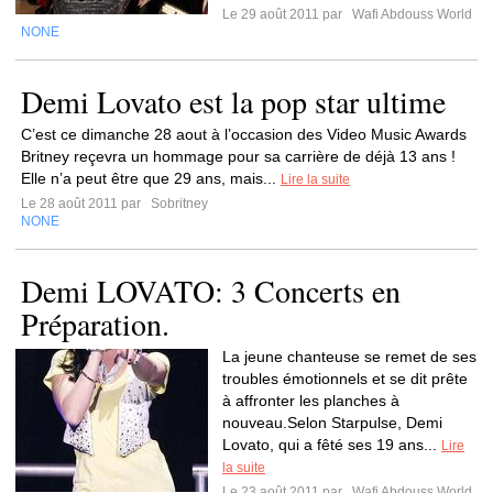
Le 29 août 2011 par
Wafi Abdouss World
NONE
Demi Lovato est la pop star ultime
C’est ce dimanche 28 aout à l’occasion des Video Music Awards
Britney reçevra un hommage pour sa carrière de déjà 13 ans !
Elle n’a peut être que 29 ans, mais...
Lire la suite
Le 28 août 2011 par
Sobritney
NONE
Demi LOVATO: 3 Concerts en
Préparation.
La jeune chanteuse se remet de ses
troubles émotionnels et se dit prête
à affronter les planches à
nouveau.Selon Starpulse, Demi
Lovato, qui a fêté ses 19 ans...
Lire
la suite
Le 23 août 2011 par
Wafi Abdouss World