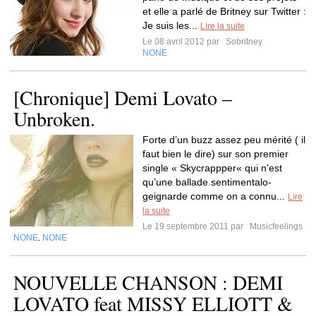
et elle a parlé de Britney sur Twitter :
Je suis les...
Lire la suite
Le 08 avril 2012 par
Sobritney
NONE
[Chronique] Demi Lovato –
Unbroken.
Forte d’un buzz assez peu mérité ( il
faut bien le dire) sur son premier
single « Skycrappper« qui n’est
qu’une ballade sentimentalo-
geignarde comme on a connu...
Lire
la suite
Le 19 septembre 2011 par
Musicfeelings
NONE
NONE
,
NOUVELLE CHANSON : DEMI
LOVATO feat MISSY ELLIOTT &