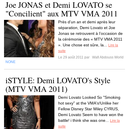
Joe JONAS et Demi LOVATO se
"Concilient" aux MTV VMA 2011
Près d’un an et demi après leur
séparation, Demi Lovato et Joe
Jonas se retrouvent à l’occasion de
la cérémonie des « MTV VMA 2011
». Une chose est sûre, la...
Lire la
suite
Le 29 août 2011 par
Wafi Abdouss World
NONE
iSTYLE: Demi LOVATO's Style
(MTV VMA 2011)
Demi Lovato Looked So "Smoking
hot sexy" at the VMA's!Unlike her
Fellow Disney Star Miley CYRUS,
Demi Lovato Seem to have won the
battle! i think she was one...
Lire la
suite