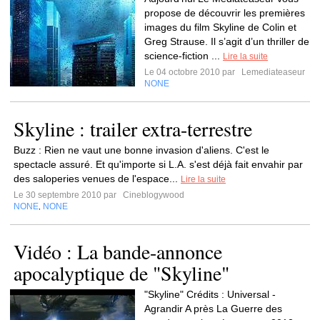
propose de découvrir les premières
images du film Skyline de Colin et
Greg Strause. Il s’agit d’un thriller de
science-fiction ...
Lire la suite
Le 04 octobre 2010 par
Lemediateaseur
NONE
Skyline : trailer extra-terrestre
Buzz : Rien ne vaut une bonne invasion d'aliens. C'est le
spectacle assuré. Et qu'importe si L.A. s'est déjà fait envahir par
des saloperies venues de l'espace...
Lire la suite
Le 30 septembre 2010 par
Cineblogywood
NONE
NONE
,
Vidéo : La bande-annonce
apocalyptique de "Skyline"
"Skyline" Crédits : Universal -
Agrandir A près La Guerre des