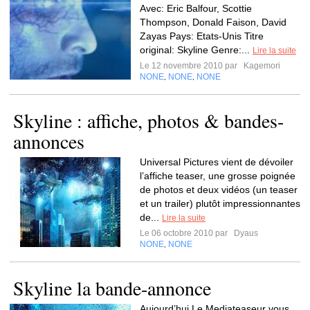
Avec: Eric Balfour, Scottie
Thompson, Donald Faison, David
Zayas Pays: Etats-Unis Titre
original: Skyline Genre:...
Lire la suite
Le 12 novembre 2010 par
Kagemori
NONE
NONE
NONE
,
,
Skyline : affiche, photos & bandes-
annonces
Universal Pictures vient de dévoiler
l’affiche teaser, une grosse poignée
de photos et deux vidéos (un teaser
et un trailer) plutôt impressionnantes
de...
Lire la suite
Le 06 octobre 2010 par
Dyaus
NONE
NONE
,
Skyline la bande-annonce
Aujourd’hui Le Mediateaseur vous