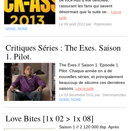
de Kick-Ass a été dévoilée,
rassurant les fans qui savent
désormais que la suite se...
Lire la
suite
Le 09 août 2012 par
Popmovies
NONE
NONE
,
Critiques Séries : The Exes. Saison
1. Pilot.
The Exes // Saison 1. Episode 1.
Pilot. Chaque année on a de
nouvelles séries, et principalement
beaucoup de sitcoms ces dernières
saisons.
Lire la suite
Le 03 décembre 2011 par
Delromainzika
NONE
NONE
,
Love Bites [1x 02 > 1x 08]
Saison 1 // 2 120 000 tlsp. Après