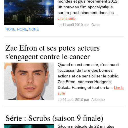
mondes et plus récemment 2012,
un nouveau film apocalyptique
sortira prochainement dans les...
Lire la suite
Le 11 août 2010 par
Ozap
NONE
NONE
NONE
,
,
Zac Efron et ses potes acteurs
s'engagent contre le cancer
Quand on est une star, c'est aussi
l'occasion de faire des bonnes
actions et de sensibiliser le public.
Zac Efron, Vanessa Hudgens,
Dakota Fanning et tout un ta...
Lire la
suite
Le 05 août 2010 par
Adobuzz
Série : Scrubs (saison 9 finale)
Sitcom médicale de 22 minutes