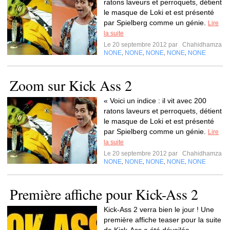
ratons laveurs et perroquets, détient
le masque de Loki et est présenté
par Spielberg comme un génie.
Lire
la suite
Le 20 septembre 2012 par
Chahidhamza
NONE
NONE
NONE
NONE
NONE
,
,
,
,
Zoom sur Kick Ass 2
« Voici un indice : il vit avec 200
ratons laveurs et perroquets, détient
le masque de Loki et est présenté
par Spielberg comme un génie.
Lire
la suite
Le 20 septembre 2012 par
Chahidhamza
NONE
NONE
NONE
NONE
NONE
,
,
,
,
Première affiche pour Kick-Ass 2
Kick-Ass 2 verra bien le jour ! Une
première affiche teaser pour la suite