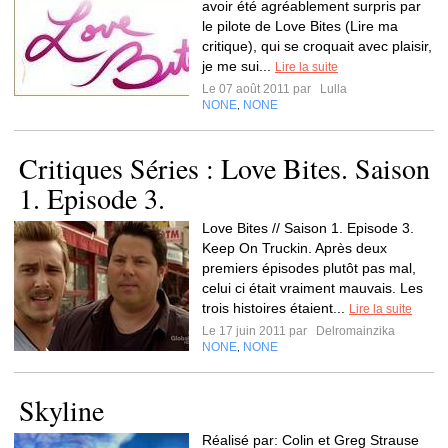
avoir été agréablement surpris par
le pilote de Love Bites (Lire ma
critique), qui se croquait avec plaisir,
je me sui...
Lire la suite
Le 07 août 2011 par
Lulla
NONE
NONE
,
Critiques Séries : Love Bites. Saison
1. Episode 3.
Love Bites // Saison 1. Episode 3.
Keep On Truckin. Après deux
premiers épisodes plutôt pas mal,
celui ci était vraiment mauvais. Les
trois histoires étaient...
Lire la suite
Le 17 juin 2011 par
Delromainzika
NONE
NONE
,
Skyline
Réalisé par: Colin et Greg Strause