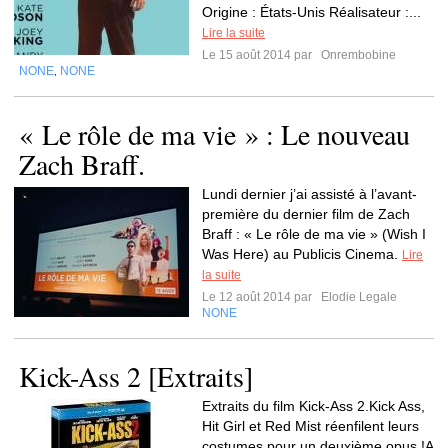
Origine : États-Unis Réalisateur :...
Lire la suite
Le 15 août 2014 par
Onrembobine
NONE
NONE
,
« Le rôle de ma vie » : Le nouveau
Zach Braff.
Lundi dernier j’ai assisté à l’avant-
première du dernier film de Zach
Braff : « Le rôle de ma vie » (Wish I
Was Here) au Publicis Cinema.
Lire
la suite
Le 12 août 2014 par
Elodie Legale
NONE
Kick-Ass 2 [Extraits]
Extraits du film Kick-Ass 2.Kick Ass,
Hit Girl et Red Mist réenfilent leurs
costumes pour un deuxième opus !A