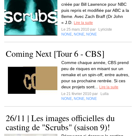
créée par Bill Lawrence pour NBC
puis repris et modifiée par ABC a la
8eme. Avec Zach Braff (Dr John
« J.D.
Lire la suite
Le 25 mars 2010 par
Lyriciste
NONE
NONE
NONE
,
,
Coming Next [Tour 6 - CBS]
Comme chaque année, CBS prend
peu de risques en misant sur un
remake et un spin-off, entre autres,
pour sa prochaine rentrée. Si ces
deux projets sont...
Lire la suite
Le 21 février 2010 par
Lulla
NONE
NONE
NONE
,
,
26/11 | Les images officielles du
casting de "Scrubs" (saison 9)!