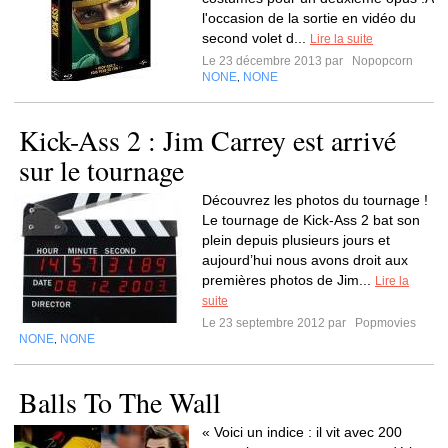
l'occasion de la sortie en vidéo du
second volet d...
Lire la suite
Le 23 décembre 2013 par
Nopopcorn
NONE
NONE
,
Kick-Ass 2 : Jim Carrey est arrivé
sur le tournage
Découvrez les photos du tournage !
Le tournage de Kick-Ass 2 bat son
plein depuis plusieurs jours et
aujourd’hui nous avons droit aux
premières photos de Jim...
Lire la
suite
Le 23 septembre 2012 par
Popmovies
NONE
NONE
,
Balls To The Wall
« Voici un indice : il vit avec 200