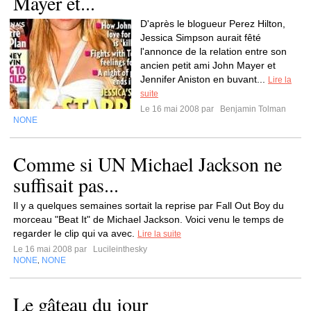
Mayer et...
D'après le blogueur Perez Hilton,
Jessica Simpson aurait fêté
l'annonce de la relation entre son
ancien petit ami John Mayer et
Jennifer Aniston en buvant...
Lire la
suite
Le 16 mai 2008 par
Benjamin Tolman
NONE
Comme si UN Michael Jackson ne
suffisait pas...
Il y a quelques semaines sortait la reprise par Fall Out Boy du
morceau "Beat It" de Michael Jackson. Voici venu le temps de
regarder le clip qui va avec.
Lire la suite
Le 16 mai 2008 par
Lucileinthesky
NONE
NONE
,
Le gâteau du jour