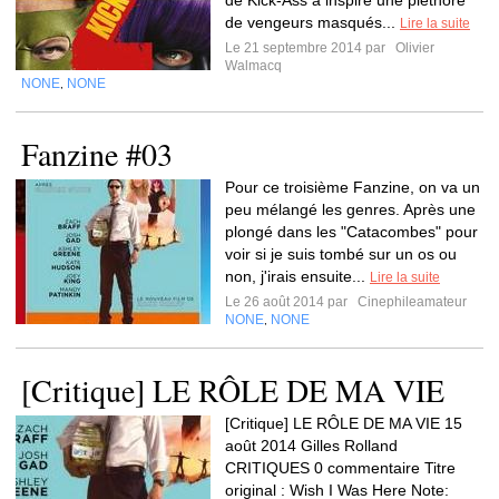
de Kick-Ass a inspiré une pléthore
de vengeurs masqués...
Lire la suite
Le 21 septembre 2014 par
Olivier
Walmacq
NONE
NONE
,
Fanzine #03
Pour ce troisième Fanzine, on va un
peu mélangé les genres. Après une
plongé dans les "Catacombes" pour
voir si je suis tombé sur un os ou
non, j'irais ensuite...
Lire la suite
Le 26 août 2014 par
Cinephileamateur
NONE
NONE
,
[Critique] LE RÔLE DE MA VIE
[Critique] LE RÔLE DE MA VIE 15
août 2014 Gilles Rolland
CRITIQUES 0 commentaire Titre
original : Wish I Was Here Note: