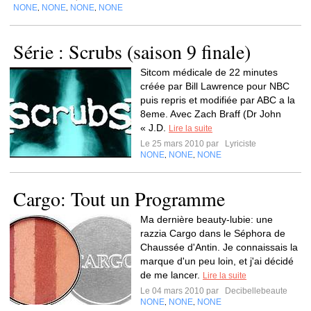
NONE
NONE
NONE
NONE
,
,
,
Série : Scrubs (saison 9 finale)
Sitcom médicale de 22 minutes
créée par Bill Lawrence pour NBC
puis repris et modifiée par ABC a la
8eme. Avec Zach Braff (Dr John
« J.D.
Lire la suite
Le 25 mars 2010 par
Lyriciste
NONE
NONE
NONE
,
,
Cargo: Tout un Programme
Ma dernière beauty-lubie: une
razzia Cargo dans le Séphora de
Chaussée d'Antin. Je connaissais la
marque d'un peu loin, et j'ai décidé
de me lancer.
Lire la suite
Le 04 mars 2010 par
Decibellebeaute
NONE
NONE
NONE
,
,