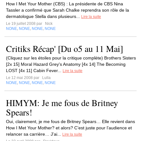
How I Met Your Mother (CBS) : La présidente de CBS Nina
Tassler a confirmé que Sarah Chalke reprendra son rôle de la
dermatologue Stella dans plusieurs...
Lire la suite
Le 19 juillet 2008 par
Nick
NONE
NONE
NONE
NONE
,
,
,
Critiks Récap' [Du o5 au 11 Mai]
(Cliquez sur les étoiles pour la critique complète) Brothers Sisters
[2x 15] Moral Hazard Grey's Anatomy [4x 14] The Becoming
LOST [4x 11] Cabin Fever...
Lire la suite
Le 12 mai 2008 par
Lulla
NONE
NONE
NONE
NONE
,
,
,
HIMYM: Je me fous de Britney
Spears!
Oui, clairement, je me fous de Britney Spears… Elle revient dans
How I Met Your Mother? et alors? C’est juste pour l’audience et
relancer sa carrière… J’ai...
Lire la suite