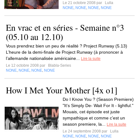
Le 21 octobre 2008 par
Lulla
NONE
NONE
NONE
NONE
,
,
,
En vrac et en séries - Semaine n°3
(05.10 au 12.10)
Vous prendrez bien un peu de réalité ? Project Runway (5.13)
L’heure de la demi-finale de Project Runway (à prononcer à
l’allemande nationalisée américaine...
Lire la suite
Le 12 octobre 2008 par
Blabla-Series
NONE
NONE
NONE
NONE
,
,
,
How I Met Your Mother [4x o1]
Do I Know You ? (Season Premiere)
"It's Simply De- Wait For It - lightful."
Mouais, cet épisode est juste
sympathique et comme c'est un
season premiere, la...
Lire la suite
Le 24 septembre 2008 par
Lulla
NONE
NONE
NONE
NONE
,
,
,