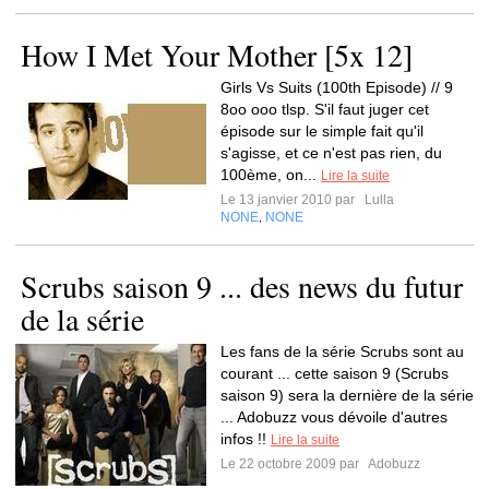
How I Met Your Mother [5x 12]
Girls Vs Suits (100th Episode) // 9
8oo ooo tlsp. S'il faut juger cet
épisode sur le simple fait qu'il
s'agisse, et ce n'est pas rien, du
100ème, on...
Lire la suite
Le 13 janvier 2010 par
Lulla
NONE
NONE
,
Scrubs saison 9 ... des news du futur
de la série
Les fans de la série Scrubs sont au
courant ... cette saison 9 (Scrubs
saison 9) sera la dernière de la série
... Adobuzz vous dévoile d'autres
infos !!
Lire la suite
Le 22 octobre 2009 par
Adobuzz