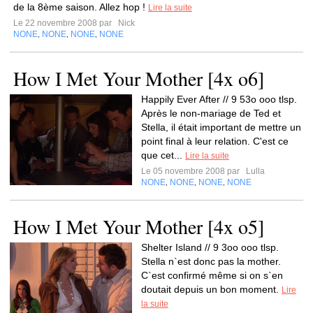
de la 8ème saison. Allez hop !
Lire la suite
Le 22 novembre 2008 par
Nick
NONE
NONE
NONE
NONE
,
,
,
How I Met Your Mother [4x o6]
Happily Ever After // 9 53o ooo tlsp.
Après le non-mariage de Ted et
Stella, il était important de mettre un
point final à leur relation. C'est ce
que cet...
Lire la suite
Le 05 novembre 2008 par
Lulla
NONE
NONE
NONE
NONE
,
,
,
How I Met Your Mother [4x o5]
Shelter Island // 9 3oo ooo tlsp.
Stella n`est donc pas la mother.
C`est confirmé même si on s`en
doutait depuis un bon moment.
Lire
la suite