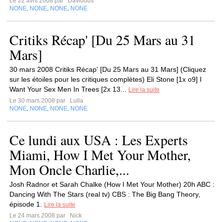
Le 22 avril 2008 par
Davidous
NONE
NONE
NONE
NONE
,
,
,
Critiks Récap' [Du 25 Mars au 31
Mars]
30 mars 2008 Critiks Récap' [Du 25 Mars au 31 Mars] (Cliquez
sur les étoiles pour les critiques complètes) Eli Stone [1x o9] I
Want Your Sex Men In Trees [2x 13...
Lire la suite
Le 30 mars 2008 par
Lulla
NONE
NONE
NONE
NONE
,
,
,
Ce lundi aux USA : Les Experts
Miami, How I Met Your Mother,
Mon Oncle Charlie,...
Josh Radnor et Sarah Chalke (How I Met Your Mother) 20h ABC :
Dancing With The Stars (real tv) CBS : The Big Bang Theory,
épisode 1.
Lire la suite
Le 24 mars 2008 par
Nick