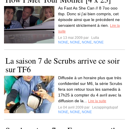
As Fast As She Can // 8 7oo ooo
tlsp. Donc si j'ai bien compris, cet
épisode ainsi que le précédent ne
servaient strictement à rien.
Lire la
suite
Le 13 mai 2009 par
Lulla
NONE
NONE
NONE
NONE
,
,
,
La saison 7 de Scrubs arrive ce soir
sur TF6
Diffusée à un horaire plus que très
confidentiel sur M6, la série Scrubs
fera son retour tous les samedis à
17h25 à compter du 4 avril avec la
diffusion de la...
Lire la suite
Le 04 avril 2009 par
Lezappingdupaf
NONE
NONE
NONE
,
,