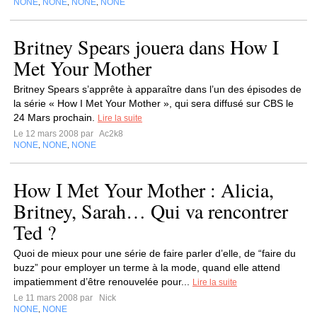
NONE
NONE
NONE
NONE
,
,
,
Britney Spears jouera dans How I
Met Your Mother
Britney Spears s’apprête à apparaître dans l’un des épisodes de
la série « How I Met Your Mother », qui sera diffusé sur CBS le
24 Mars prochain.
Lire la suite
Le 12 mars 2008 par
Ac2k8
NONE
NONE
NONE
,
,
How I Met Your Mother : Alicia,
Britney, Sarah… Qui va rencontrer
Ted ?
Quoi de mieux pour une série de faire parler d’elle, de “faire du
buzz” pour employer un terme à la mode, quand elle attend
impatiemment d’être renouvelée pour...
Lire la suite
Le 11 mars 2008 par
Nick
NONE
NONE
,