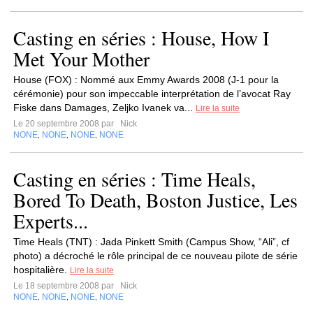
Casting en séries : House, How I
Met Your Mother
House (FOX) : Nommé aux Emmy Awards 2008 (J-1 pour la
cérémonie) pour son impeccable interprétation de l’avocat Ray
Fiske dans Damages, Zeljko Ivanek va...
Lire la suite
Le 20 septembre 2008 par
Nick
NONE
NONE
NONE
NONE
,
,
,
Casting en séries : Time Heals,
Bored To Death, Boston Justice, Les
Experts...
Time Heals (TNT) : Jada Pinkett Smith (Campus Show, “Ali”, cf
photo) a décroché le rôle principal de ce nouveau pilote de série
hospitalière.
Lire la suite
Le 18 septembre 2008 par
Nick
NONE
NONE
NONE
NONE
,
,
,