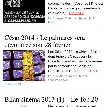
cérémonie des « César 2014″. C’est
Cécile de France qui présentera la
cérémonie,...
Lire la suite
Le 28 février 2014 par
Bypeople_fr
NONE
César 2014 - Le palmarès sera
dévoilé ce soir 28 février.
Les César 2014, La 39ème édition
dont François Cluzet sera le
Président, sont animés cette année
par la comédienne Cécile de
France, sous l'oeil de...
Lire la suite
Le 28 février 2014 par
Redac
Cinéstarsnews
NONE
NONE
,
Bilan cinéma 2013 (1) – Le Top 20
Mieux vaut tard que jamais, petit