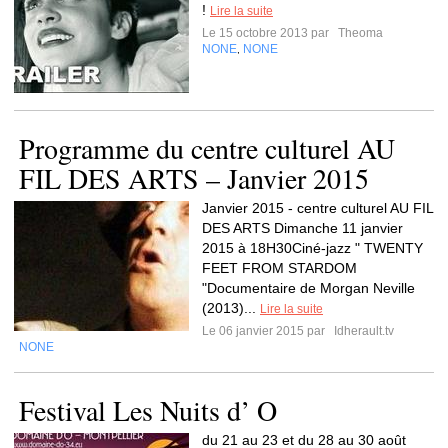
!
Lire la suite
Le 15 octobre 2013 par
Theoma
NONE
NONE
,
Programme du centre culturel AU
FIL DES ARTS – Janvier 2015
Janvier 2015 - centre culturel AU FIL
DES ARTS Dimanche 11 janvier
2015 à 18H30Ciné-jazz " TWENTY
FEET FROM STARDOM
"Documentaire de Morgan Neville
(2013)...
Lire la suite
Le 06 janvier 2015 par
Idherault.tv
NONE
Festival Les Nuits d’ O
du 21 au 23 et du 28 au 30 août