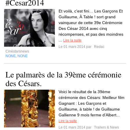
#Cesar2014
Et voilà, c'est fini… Les Garçons Et
Guillaume, À Table ! sort grand
vainqueur de cette 39e Cérémonie
Des César 2014 avec cinq
récompenses, et pas des moindres
...
Lire la suite
Le 01 mars 2014 par
Redac
Cinéstarsnews
NONE
NONE
,
Le palmarès de la 39ème cérémonie
des Césars.
Voici le résultat de la 39ème
cérémonie des Césars: Meilleur film
Gagnant : Les Garçons et
Guillaume, à table ! de Guillaume
Gallienne 9 mois ferme d’Albert...
Lire la suite
Le 01 mars 2014 par
Trailers & News