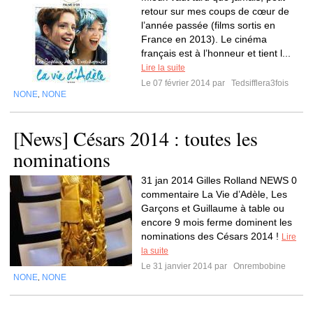
retour sur mes coups de cœur de
l’année passée (films sortis en
France en 2013). Le cinéma
français est à l’honneur et tient l...
Lire la suite
Le 07 février 2014 par
Tedsifflera3fois
NONE
NONE
,
[News] Césars 2014 : toutes les
nominations
31 jan 2014 Gilles Rolland NEWS 0
commentaire La Vie d’Adèle, Les
Garçons et Guillaume à table ou
encore 9 mois ferme dominent les
nominations des Césars 2014 !
Lire
la suite
Le 31 janvier 2014 par
Onrembobine
NONE
NONE
,