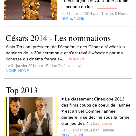
- Les Garçons et Guillaume à table -
L’Inconnu du lac...
Lire la suite
Le 31 janvier 2014 par
Trailers & News
NONE
NONE
,
Césars 2014 - Les nominations
Alain Terzian, président de l'Académie des César a révéler les
nominés de la 39e cérémonie et s'est révélé «fasciné par ma
richesse du cinéma français»..
Lire la suite
Le 31 janvier 2014 par
Redac Cinéstarsnews
NONE
NONE
,
Top 2013
♥ Le classement Cinéglobe 2013
des films coups de coeur de l'année
♥ est arrivé! Comme l'année
dernière, il se décline sous la forme
d'un jeu des 7...
Lire la suite
Le 06 janvier 2014 par
Hallyne
NONE
NONE
,