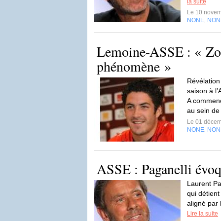
la suite
Le 10 nove
NONE
NON
,
Lemoine-ASSE : « Zou
phénomène »
Révélation
saison à l
A commence
au sein de
Le 01 déce
NONE
NON
,
ASSE : Paganelli évo
Laurent Pa
qui détient
aligné par
Lire la suite