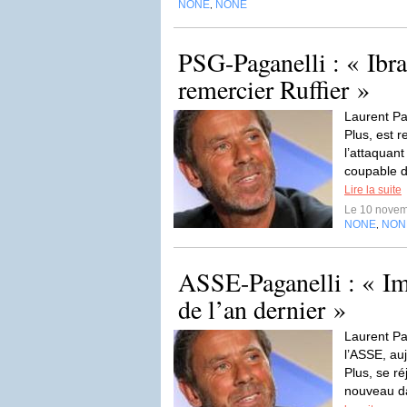
NONE
NONE
,
PSG-Paganelli : « Ibr
remercier Ruffier »
Laurent Pa
Plus, est 
l’attaquan
coupable d
Lire la suite
Le 10 nove
NONE
NON
,
ASSE-Paganelli : « Im
de l’an dernier »
Laurent Pa
l’ASSE, au
Plus, se ré
nouveau da