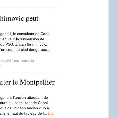
ahimovic peut
ganelli, le consultant de Canal
revenu sur la suspension de
t du PSG, Zlatan Ibrahimovic,
’un coup de pied dangereux...
mbre 2012 par
Yannc83
E
iter le Montpellier
ganelli, l’ancien attaquant de
jourd’hui consultant de Canal
jouit de voir son ancien club à
ns le haut du tableau de l...
Lire