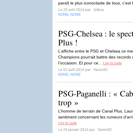
paraît le plus iconoclaste de tous, c’est
Le 20 avril 2014 par
Jotbou
NONE
NONE
,
PSG-Chelsea : le spect
Plus !
L’affiche entre le PSG et Chelsea ce me
Champions pourrait battre des records 
l’occasion. Et pour ce...
Lire la suite
Le 02 avril 2014 par
Yannc83
NONE
NONE
,
PSG-Paganelli : « Cab
trop »
L’homme de terrain de Canal Plus, Laure
sentiment concernant les rumeurs d’ar
Lire la suite
Le 24 janvier 2014 par
Yannc83