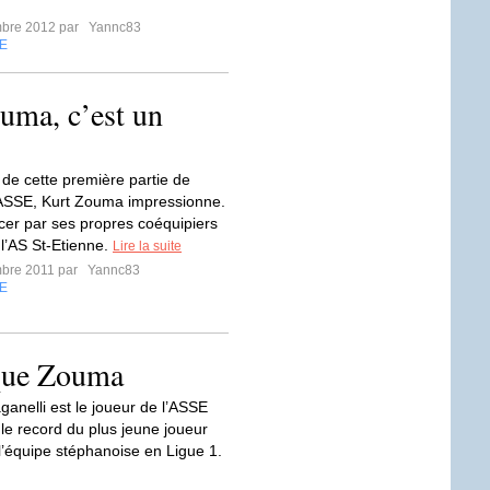
mbre 2012 par
Yannc83
E
ma, c’est un
 de cette première partie de
’ASSE, Kurt Zouma impressionne.
r par ses propres coéquipiers
 l’AS St-Etienne.
Lire la suite
mbre 2011 par
Yannc83
E
que Zouma
ganelli est le joueur de l’ASSE
 le record du plus jeune joueur
 l’équipe stéphanoise en Ligue 1.