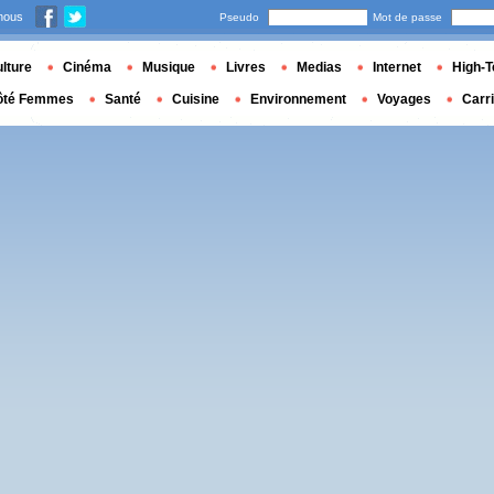
nous
Pseudo
Mot de passe
lture
Cinéma
Musique
Livres
Medias
Internet
High-T
ôté Femmes
Santé
Cuisine
Environnement
Voyages
Carr