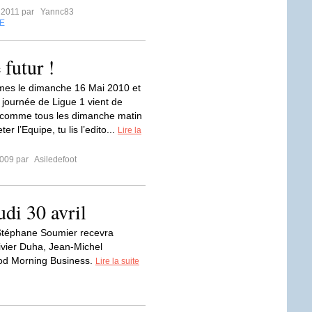
r 2011 par
Yannc83
E
 futur !
es le dimanche 16 Mai 2010 et
e journée de Ligue 1 vient de
 comme tous les dimanche matin
er l’Equipe, tu lis l’edito...
Lire la
2009 par
Asiledefoot
udi 30 avril
téphane Soumier recevra
ivier Duha, Jean-Michel
od Morning Business.
Lire la suite