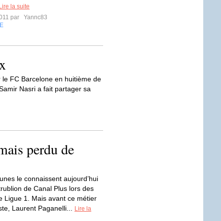
Lire la suite
2011 par
Yannc83
E
ux
ur le FC Barcelone en huitième de
Samir Nasri a fait partager sa
amais perdu de
eunes le connaissent aujourd’hui
rublion de Canal Plus lors des
 Ligue 1. Mais avant ce métier
ste, Laurent Paganelli...
Lire la