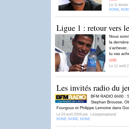
Le 11 févrie
NONE
NON
,
Ligue 1 : retour vers le
Nous somm
la dernièr
s’achever,
tu vas achet
suite
Le 12 août 
Les invités radio du je
BFM RADIO 6h00 : S
Stephan Brousse, Ol
Fourgous et Philippe Lemoine dans Go
Le 29 avril 2009 par
Lezappingdupaf
NONE
NONE
NONE
,
,