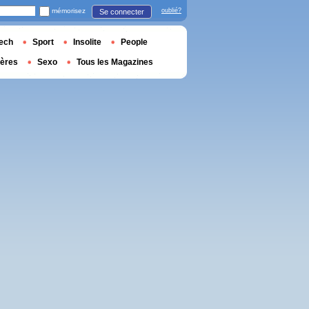
mémorisez
oublié?
Se connecter
ech
Sport
Insolite
People
ières
Sexo
Tous les Magazines