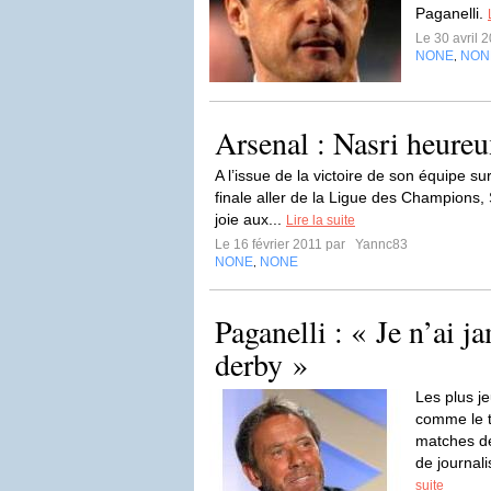
Paganelli.
Le 30 avril 
NONE
NON
,
Arsenal : Nasri heure
A l’issue de la victoire de son équipe s
finale aller de la Ligue des Champions, 
joie aux...
Lire la suite
Le 16 février 2011 par
Yannc83
NONE
NONE
,
Paganelli : « Je n’ai j
derby »
Les plus j
comme le t
matches de
de journali
suite