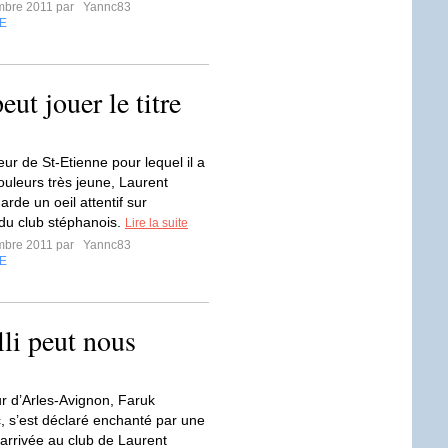
mbre 2011 par
Yannc83
E
ut jouer le titre
ur de St-Etienne pour lequel il a
ouleurs très jeune, Laurent
arde un oeil attentif sur
 du club stéphanois.
Lire la suite
mbre 2011 par
Yannc83
E
li peut nous
ur d’Arles-Avignon, Faruk
, s’est déclaré enchanté par une
 arrivée au club de Laurent