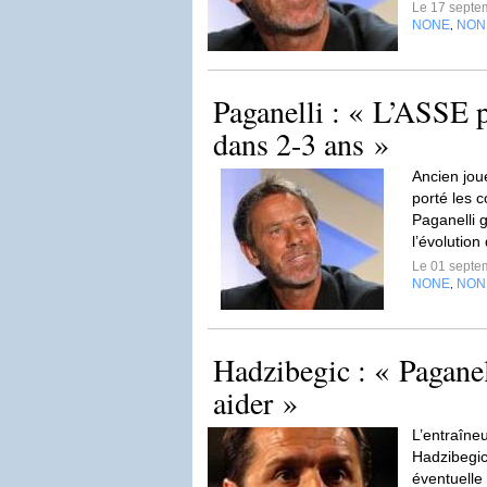
Le 17 septe
NONE
NON
,
Paganelli : « L’ASSE pe
dans 2-3 ans »
Ancien joue
porté les c
Paganelli g
l’évolution
Le 01 septe
NONE
NON
,
Hadzibegic : « Paganel
aider »
L’entraîne
Hadzibegic
éventuelle