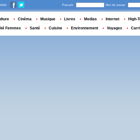
nous
Pseudo
Mot de passe
lture
Cinéma
Musique
Livres
Medias
Internet
High-T
ôté Femmes
Santé
Cuisine
Environnement
Voyages
Carr