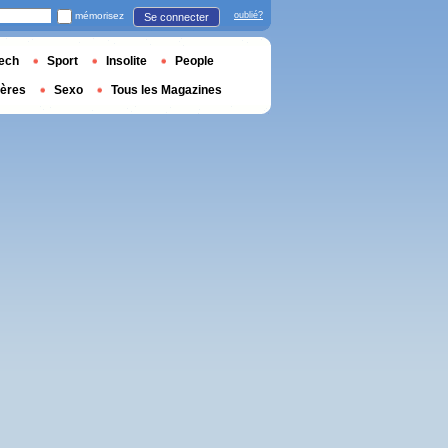
mémorisez
oublié?
Se connecter
ech
Sport
Insolite
People
ières
Sexo
Tous les Magazines