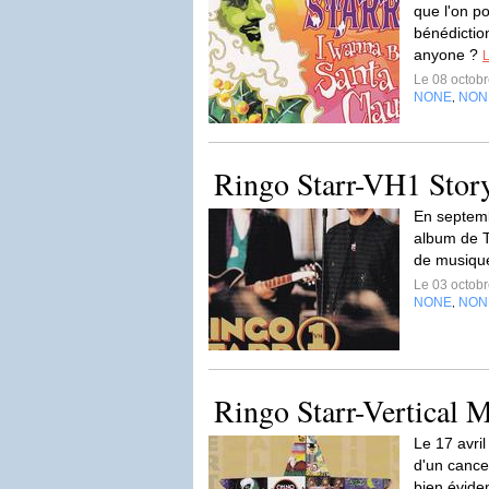
que l'on p
bénédictio
anyone ?
L
Le 08 octob
NONE
NON
,
Ringo Starr-VH1 Story
En septemb
album de T
de musique
Le 03 octob
NONE
NON
,
Ringo Starr-Vertical 
Le 17 avri
d'un cancer
bien évide