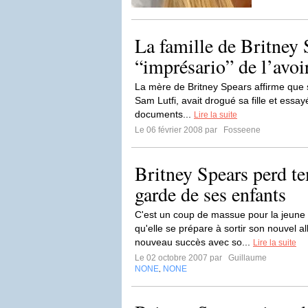
La famille de Britney 
“imprésario” de l’avoi
La mère de Britney Spears affirme que 
Sam Lutfi, avait drogué sa fille et essay
documents...
Lire la suite
Le 06 février 2008 par
Fosseene
Britney Spears perd t
garde de ses enfants
C'est un coup de massue pour la jeune 
qu'elle se prépare à sortir son nouvel a
nouveau succès avec so...
Lire la suite
Le 02 octobre 2007 par
Guillaume
NONE
NONE
,