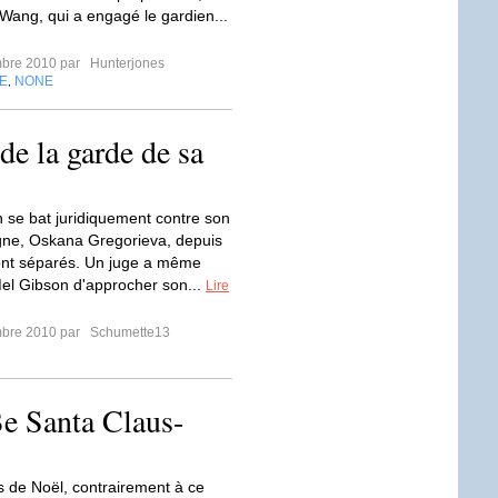
ng, qui a engagé le gardien...
mbre 2010 par
Hunterjones
E
NONE
,
e la garde de sa
 se bat juridiquement contre son
ne, Oskana Gregorieva, depuis
sont séparés. Un juge a même
 Mel Gibson d'approcher son...
Lire
mbre 2010 par
Schumette13
e Santa Claus-
 de Noël, contrairement à ce