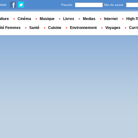
nous
Pseudo
Mot de passe
lture
Cinéma
Musique
Livres
Medias
Internet
High-T
ôté Femmes
Santé
Cuisine
Environnement
Voyages
Carr