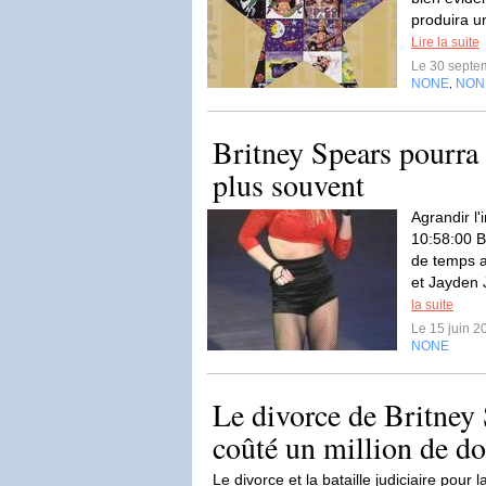
produira u
Lire la suite
Le 30 septe
NONE
NON
,
Britney Spears pourra 
plus souvent
Agrandir l
10:58:00 B
de temps a
et Jayden 
la suite
Le 15 juin 
NONE
Le divorce de Britney 
coûté un million de do
Le divorce et la bataille judiciaire pour