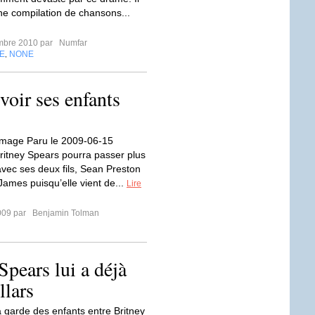
ne compilation de chansons...
mbre 2010 par
Numfar
E
NONE
,
voir ses enfants
'image Paru le 2009-06-15
ritney Spears pourra passer plus
vec ses deux fils, Sean Preston
James puisqu’elle vient de...
Lire
2009 par
Benjamin Tolman
Spears lui a déjà
llars
 la garde des enfants entre Britney