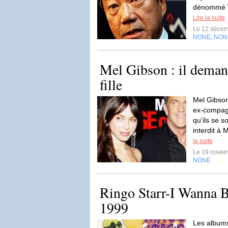
dénommé Wa
Lire la suite
Le 12 déce
NONE
NON
,
Mel Gibson : il demand
fille
Mel Gibson
ex-compag
qu'ils se 
interdit à
la suite
Le 19 nove
NONE
Ringo Starr-I Wanna B
1999
Les albums