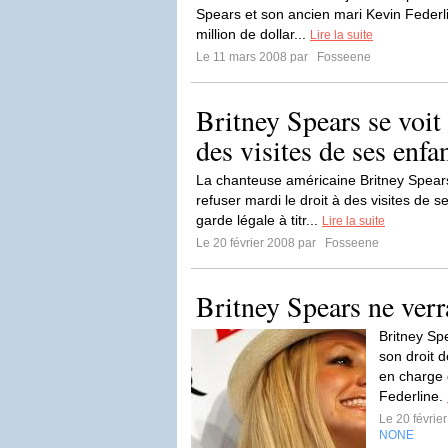
Spears et son ancien mari Kevin Federl
million de dollar...
Lire la suite
Le 11 mars 2008 par
Fosseene
Britney Spears se voit
des visites de ses enfa
La chanteuse américaine Britney Spears
refuser mardi le droit à des visites de s
garde légale à titr...
Lire la suite
Le 20 février 2008 par
Fosseene
Britney Spears ne verr
Britney Sp
son droit d
en charge 
Federline.
Le 20 févrie
NONE