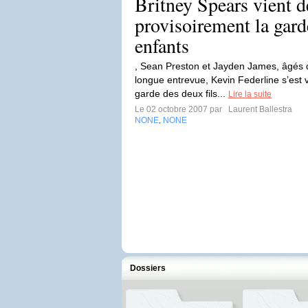
Britney Spears vient d
provisoirement la gard
enfants
, Sean Preston et Jayden James, âgés d
longue entrevue, Kevin Federline s’est v
garde des deux fils...
Lire la suite
Le 02 octobre 2007 par
Laurent Ballestra
NONE
NONE
,
Dossiers