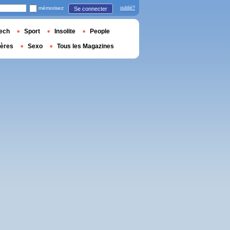
mémorisez
oublié?
Se connecter
ech
Sport
Insolite
People
ières
Sexo
Tous les Magazines