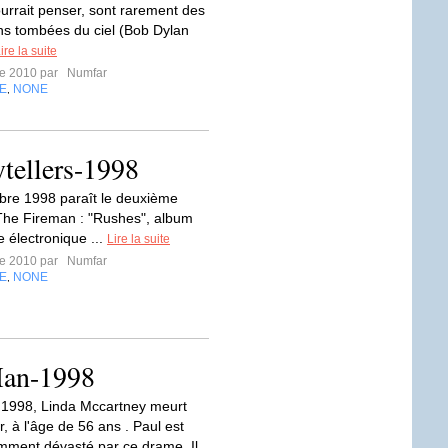
ourrait penser, sont rarement des
ns tombées du ciel (Bob Dylan
ire la suite
re 2010 par
Numfar
E
NONE
,
tellers-1998
re 1998 paraît le deuxième
he Fireman : "Rushes", album
 électronique ...
Lire la suite
re 2010 par
Numfar
E
NONE
,
Man-1998
l 1998, Linda Mccartney meurt
, à l'âge de 56 ans . Paul est
mment dévasté par ce drame. Il