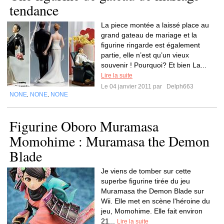
tendance
La piece montée a laissé place au
grand gateau de mariage et la
figurine ringarde est également
partie, elle n’est qu’un vieux
souvenir ! Pourquoi? Et bien La...
Lire la suite
Le 04 janvier 2011 par
Delph663
NONE
NONE
NONE
,
,
Figurine Oboro Muramasa
Momohime : Muramasa the Demon
Blade
Je viens de tomber sur cette
superbe figurine tirée du jeu
Muramasa the Demon Blade sur
Wii. Elle met en scène l'héroine du
jeu, Momohime. Elle fait environ
21...
Lire la suite