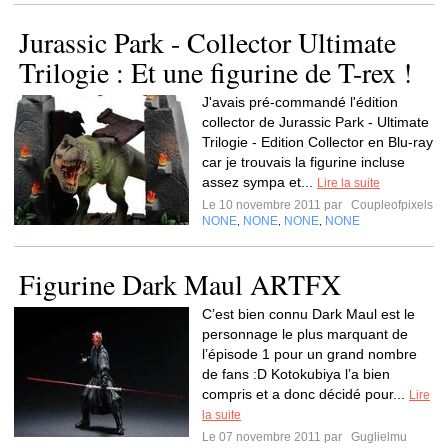
Jurassic Park - Collector Ultimate
Trilogie : Et une figurine de T-rex !
J'avais pré-commandé l'édition
collector de Jurassic Park - Ultimate
Trilogie - Edition Collector en Blu-ray
car je trouvais la figurine incluse
assez sympa et...
Lire la suite
Le 10 novembre 2011 par
Coupleofpixels
NONE
NONE
NONE
NONE
,
,
,
Figurine Dark Maul ARTFX
C’est bien connu Dark Maul est le
personnage le plus marquant de
l’épisode 1 pour un grand nombre
de fans :D Kotokubiya l’a bien
compris et a donc décidé pour...
Lire
la suite
Le 07 novembre 2011 par
Guglielmu