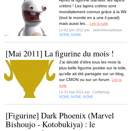
Après la figurine Garfield, les lapins
crétins ! Les lapins crétins sont
mondialement connus grâce à la Wii
(tout le monde en a une il parait)
mais aussi les...
Lire la suite
Le 02 juin 2011 par
Jadorelescadeaux
NONE
NONE
,
[Mai 2011] La figurine du mois !
J’ai décidé d’élire tous les mois la
plus belle figurine postée sur la toile,
qu’elle ait été partagée sur un blog,
sur CMON ou sur un forum.
Lire la
suite
Le 31 mai 2011 par
Cyriltuloup
NONE
NONE
NONE
,
,
[Figurine] Dark Phoenix (Marvel
Bishoujo - Kotobukiya) : le