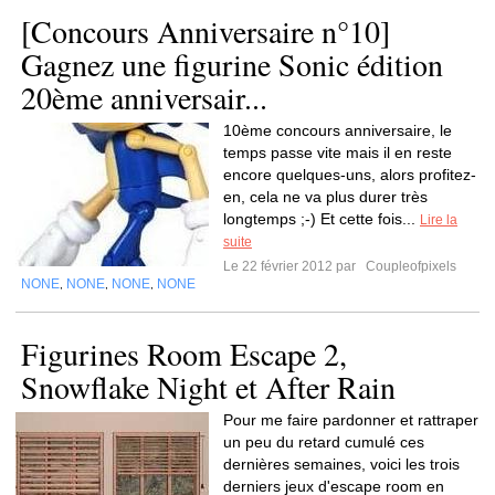
[Concours Anniversaire n°10]
Gagnez une figurine Sonic édition
20ème anniversair...
10ème concours anniversaire, le
temps passe vite mais il en reste
encore quelques-uns, alors profitez-
en, cela ne va plus durer très
longtemps ;-) Et cette fois...
Lire la
suite
Le 22 février 2012 par
Coupleofpixels
NONE
NONE
NONE
NONE
,
,
,
Figurines Room Escape 2,
Snowflake Night et After Rain
Pour me faire pardonner et rattraper
un peu du retard cumulé ces
dernières semaines, voici les trois
derniers jeux d'escape room en