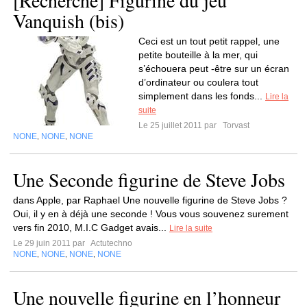
[Recherche] Figurine du jeu
Vanquish (bis)
Ceci est un tout petit rappel, une
petite bouteille à la mer, qui
s’échouera peut -être sur un écran
d’ordinateur ou coulera tout
simplement dans les fonds...
Lire la
suite
Le 25 juillet 2011 par
Torvast
NONE
NONE
NONE
,
,
Une Seconde figurine de Steve Jobs
dans Apple, par Raphael Une nouvelle figurine de Steve Jobs ?
Oui, il y en à déjà une seconde ! Vous vous souvenez surement
vers fin 2010, M.I.C Gadget avais...
Lire la suite
Le 29 juin 2011 par
Actutechno
NONE
NONE
NONE
NONE
,
,
,
Une nouvelle figurine en l’honneur