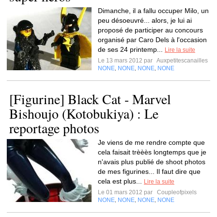
Dimanche, il a fallu occuper Milo, un
peu désoeuvré... alors, je lui ai
proposé de participer au concours
organisé par Caro Dels à l'occasion
de ses 24 printemp...
Lire la suite
Le 13 mars 2012 par
Auxpetitescanailles
NONE
NONE
NONE
NONE
,
,
,
[Figurine] Black Cat - Marvel
Bishoujo (Kotobukiya) : Le
reportage photos
Je viens de me rendre compte que
cela faisait trèèès longtemps que je
n'avais plus publié de shoot photos
de mes figurines... Il faut dire que
cela est plus...
Lire la suite
Le 01 mars 2012 par
Coupleofpixels
NONE
NONE
NONE
NONE
,
,
,