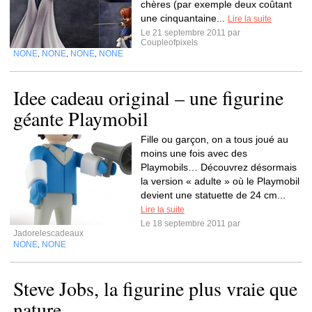
chères (par exemple deux coûtant
une cinquantaine...
Lire la suite
Le 21 septembre 2011 par
Coupleofpixels
NONE
NONE
NONE
NONE
,
,
,
Idee cadeau original – une figurine
géante Playmobil
Fille ou garçon, on a tous joué au
moins une fois avec des
Playmobils… Découvrez désormais
la version « adulte » où le Playmobil
devient une statuette de 24 cm...
Lire la suite
Le 18 septembre 2011 par
Jadorelescadeaux
NONE
NONE
,
Steve Jobs, la figurine plus vraie que
nature