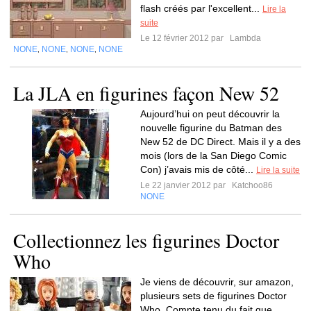
flash créés par l'excellent...
Lire la
suite
Le 12 février 2012 par
Lambda
NONE
NONE
NONE
NONE
,
,
,
La JLA en figurines façon New 52
Aujourd’hui on peut découvrir la
nouvelle figurine du Batman des
New 52 de DC Direct. Mais il y a des
mois (lors de la San Diego Comic
Con) j’avais mis de côté...
Lire la suite
Le 22 janvier 2012 par
Katchoo86
NONE
Collectionnez les figurines Doctor
Who
Je viens de découvrir, sur amazon,
plusieurs sets de figurines Doctor
Who. Compte tenu du fait que