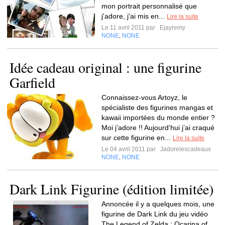
mon portrait personnalisé que
j'adore, j'ai mis en...
Lire la suite
Le 11 avril 2011 par
Ejayremy
NONE
NONE
,
Idée cadeau original : une figurine
Garfield
Connaissez-vous Artoyz, le
spécialiste des figurines mangas et
kawaii importées du monde entier ?
Moi j’adore !! Aujourd’hui j’ai craqué
sur cette figurine en...
Lire la suite
Le 04 avril 2011 par
Jadorelescadeaux
NONE
NONE
,
Dark Link Figurine (édition limitée)
Annoncée il y a quelques mois, une
figurine de Dark Link du jeu vidéo
The Legend of Zelda : Ocarina of