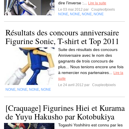
dire l'inverse :...
Lire la suite
Le 03 mai 2012 par
Coupleofpixels
NONE
NONE
NONE
NONE
,
,
,
Résultats des concours anniversaire
Figurine Sonic, T-shirt et Top 2011
Suite des résultats des concours
Anniversaire avec le nom des
gagnants de trois concours de
plus... Nous tenions encore une fois
à remercier nos partenaires...
Lire la
suite
Le 24 avril 2012 par
Coupleofpixels
NONE
NONE
NONE
NONE
,
,
,
[Craquage] Figurines Hiei et Kurama
de Yuyu Hakusho par Kotobukiya
Togashi Yoshihiro est connu par les