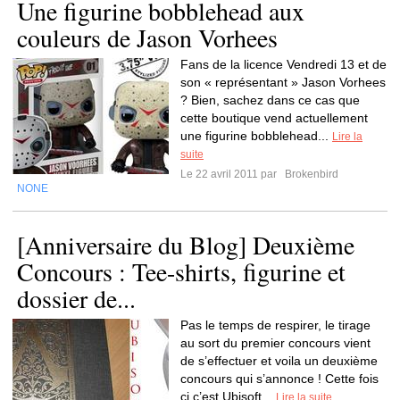
Une figurine bobblehead aux
couleurs de Jason Vorhees
Fans de la licence Vendredi 13 et de
son « représentant » Jason Vorhees
? Bien, sachez dans ce cas que
cette boutique vend actuellement
une figurine bobblehead...
Lire la
suite
Le 22 avril 2011 par
Brokenbird
NONE
[Anniversaire du Blog] Deuxième
Concours : Tee-shirts, figurine et
dossier de...
Pas le temps de respirer, le tirage
au sort du premier concours vient
de s’effectuer et voila un deuxième
concours qui s’annonce ! Cette fois
ci c’est Ubisoft...
Lire la suite