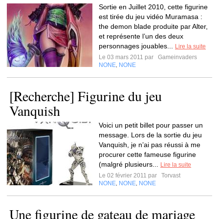
Sortie en Juillet 2010, cette figurine
est tirée du jeu vidéo Muramasa :
the demon blade produite par Alter,
et représente l’un des deux
personnages jouables...
Lire la suite
Le 03 mars 2011 par
Gameinvaders
NONE
NONE
,
[Recherche] Figurine du jeu
Vanquish
Voici un petit billet pour passer un
message. Lors de la sortie du jeu
Vanquish, je n’ai pas réussi à me
procurer cette fameuse figurine
(malgré plusieurs...
Lire la suite
Le 02 février 2011 par
Torvast
NONE
NONE
NONE
,
,
Une figurine de gateau de mariage