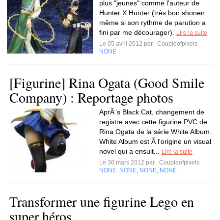
plus "jeunes" comme l'auteur de
Hunter X Hunter (très bon shonen
même si son rythme de parution a
fini par me décourager).
Lire la suite
Le 05 avril 2012 par
Coupleofpixels
NONE
[Figurine] Rina Ogata (Good Smile
Company) : Reportage photos
AprÃ¨s Black Cat, changement de
registre avec cette figurine PVC de
Rina Ogata de la série White Album.
White Album est Ã l'origine un visual
novel qui a ensuit...
Lire la suite
Le 30 mars 2012 par
Coupleofpixels
NONE
NONE
NONE
NONE
,
,
,
Transformer une figurine Lego en
super héros