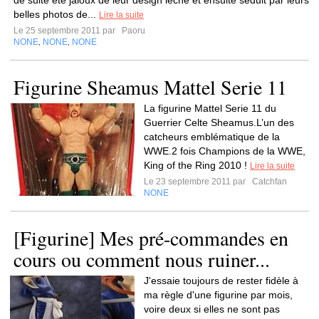
de suite été jaloux de leur design léché et ensuite séduit par leurs
belles photos de...
Lire la suite
Le 25 septembre 2011 par
Paoru
NONE
NONE
NONE
,
,
Figurine Sheamus Mattel Serie 11
La figurine Mattel Serie 11 du
Guerrier Celte Sheamus.L’un des
catcheurs emblématique de la
WWE.2 fois Champions de la WWE,
King of the Ring 2010 !
Lire la suite
Le 23 septembre 2011 par
Catchfan
NONE
[Figurine] Mes pré-commandes en
cours ou comment nous ruiner...
J'essaie toujours de rester fidèle à
ma règle d'une figurine par mois,
voire deux si elles ne sont pas