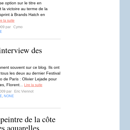
e option sur le titre en
 la victoire au terme de la
sprint à Brands Hatch en
re la suite
009 par
Cymo
E
'interview des
ennent souvent sur ce blog. Ils ont
 tous les deux au dernier Festival
o de Paris : Olivier Lejade pour
es, Florent...
Lire la suite
2009 par
Eric Viennot
E
NONE
,
eintre de la côte
es aquarelles