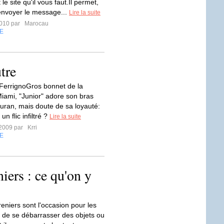
 le site qu'il vous faut.Il permet,
'envoyer le message...
Lire la suite
2010 par
Marocau
E
tre
FerrignoGros bonnet de la
iami, "Junior" adore son bras
Duran, mais doute de sa loyauté:
 un flic infiltré ?
Lire la suite
t 2009 par
Krri
E
iers : ce qu'on y
eniers sont l'occasion pour les
rs de se débarrasser des objets ou