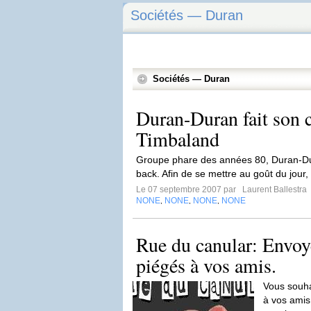
Sociétés — Duran
Sociétés — Duran
Duran-Duran fait son 
Timbaland
Groupe phare des années 80, Duran-Du
back. Afin de se mettre au goût du jour,
Le 07 septembre 2007 par
Laurent Ballestra
NONE
NONE
NONE
NONE
,
,
,
Rue du canular: Envoy
piégés à vos amis.
Vous souha
à vos amis