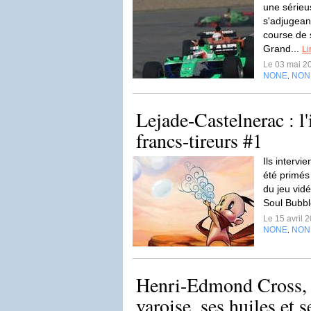
une sérieus
s'adjugeant
course de 
Grand...
Li
Le 03 mai 2
NONE
NON
,
Lejade-Castelnerac : l
francs-tireurs #1
Ils intervi
été primés
du jeu vidé
Soul Bubbl
Le 15 avril 
NONE
NON
,
Henri-Edmond Cross, p
varoise, ses huiles et s