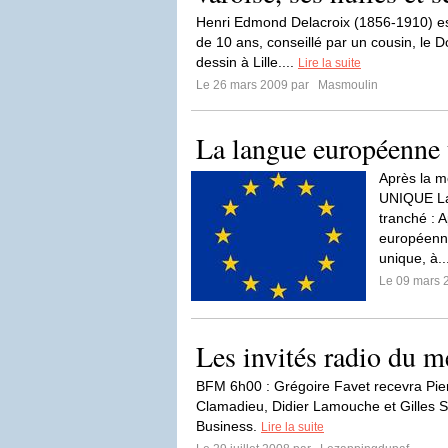
Henri Edmond Delacroix (1856-1910) es
de 10 ans, conseillé par un cousin, le Do
dessin à Lille....
Lire la suite
Le 26 mars 2009 par
Masmoulin
La langue européenne
Après la 
UNIQUE La
tranché : 
européenne
unique, à..
Le 09 mars 
Les invités radio du me
BFM 6h00 : Grégoire Favet recevra Pier
Clamadieu, Didier Lamouche et Gilles
Business.
Lire la suite