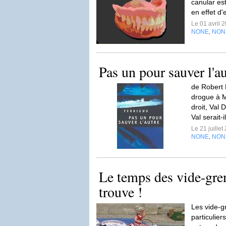
canular est
en effet d
Le 01 avril 
NONE
NON
,
Pas un pour sauver l'au
de Robert 
drogue à M
droit, Val 
Val serait-il
Le 21 juille
NONE
NON
,
Le temps des vide-gren
trouve !
Les vide-gr
particulie