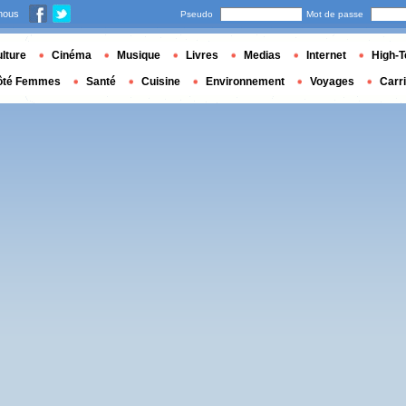
nous
Pseudo
Mot de passe
lture
Cinéma
Musique
Livres
Medias
Internet
High-T
ôté Femmes
Santé
Cuisine
Environnement
Voyages
Carr