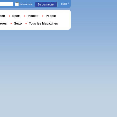
mémorisez
oublié?
Se connecter
ech
Sport
Insolite
People
ières
Sexo
Tous les Magazines