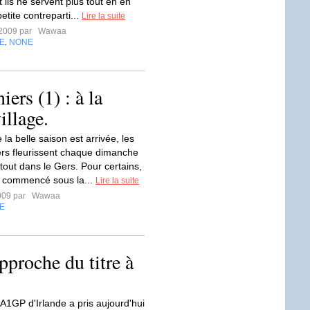
 ils ne servent plus tout en en
petite contreparti...
Lire la suite
t 2009 par
Wawaa
E
NONE
,
ers (1) : à la
illage.
la belle saison est arrivée, les
ers fleurissent chaque dimanche
tout dans le Gers. Pour certains,
a commencé sous la...
Lire la suite
2009 par
Wawaa
E
pproche du titre à
'A1GP d'Irlande a pris aujourd'hui