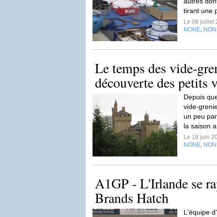
autres dont
tirant une 
Le 06 juille
NONE
NON
,
Le temps des vide-greni
découverte des petits v
Depuis que 
vide-greni
un peu par
la saison 
Le 18 juin 
NONE
NON
,
A1GP - L'Irlande se ra
Brands Hatch
L'équipe d