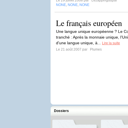
Le 29 juillet 2008 par
Lezappingdupaf
NONE
NONE
NONE
,
,
Le français européen
Une langue unique européenne ? Le Con
tranché : Après la monnaie unique, l'U
d'une langue unique, à...
Lire la suite
Le 21 août 2007 par
Plumes
Dossiers