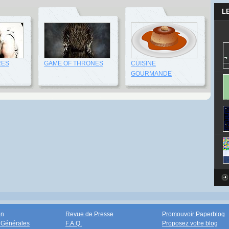
L
RES
GAME OF THRONES
CUISINE
GOURMANDE
on
Revue de Presse
Promouvoir Paperblog
 Générales
F.A.Q.
Proposez votre blog