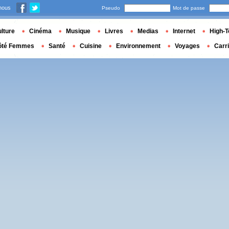
nous
Pseudo
Mot de passe
lture
Cinéma
Musique
Livres
Medias
Internet
High-T
ôté Femmes
Santé
Cuisine
Environnement
Voyages
Carr