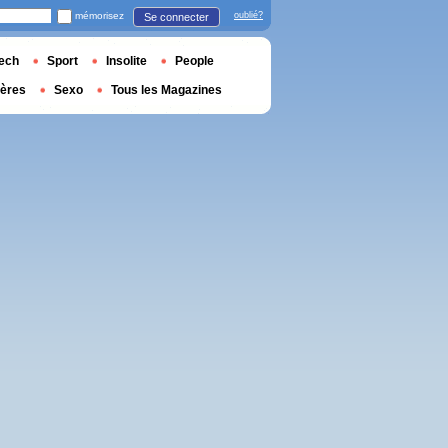
mémorisez
oublié?
Se connecter
ech
Sport
Insolite
People
ières
Sexo
Tous les Magazines