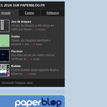
ES JEUX SUR PAPERBLOG.FR
Arcade
Casino
Réflexion
Jeu de briques
Ce jeu de briques a été conçu en
1985 par Alexei......
Jouez
Snake
Snake, de l'anglais signifiant «
serpent », est......
Jouez
Pacman
Pac-Man est un jeu vidéo créé en
1979 par le......
Jouez
Bubble
Puzzle Bobble aussi appelée Bust-a-
Move en......
Jouez
Découvrir l'espace Jeux