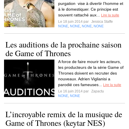
purgation vise à divertir l’homme et
à le domestiquer. Ce principe est
souvent rattaché aux...
Lire la suite
Le 18 juin 2014 par
Jessica Staffe
NONE
NONE
NONE
NONE
,
,
,
Les auditions de la prochaine saison
de Game of Thrones
A force de faire mourir les acteurs,
les producteurs de la série Game of
Thrones doivent en recruter des
nouveaux. Adrien Viglianisi a
parodié ces fameuses...
Lire la suite
Le 16 juin 2014 par
Zapactu
NONE
NONE
,
L’incroyable remix de la musique de
Game of Thrones (keytar NES)