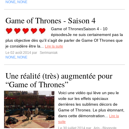
NONE
NONE
,
Game of Thrones - Saison 4
Game of ThronesSaison 4 - 10
épisodesJe ne suis certainement pas la
plus objective dès qu'il s'agit de parler de Game Of Thrones que
je considère être la...
Lire la suite
Le 02 août 2014 par
Serimaniak
NONE
NONE
,
Une réalité (très) augmentée pour
“Game of Thrones”
Voici une vidéo qui lève un peu le
voile sur les effets spéciaux
derrières les sublimes décors de
Game of Thrones. Le plus étonnant,
dans cette démonstration...
Lire la
suite
Le 30 juillet 2014 par
Aris - Blognote