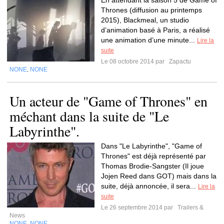
En attendant la saison 5 de Game of
Thrones (diffusion au printemps
2015), Blackmeal, un studio
d’animation basé à Paris, a réalisé
une animation d’une minute...
Lire la
suite
Le 08 octobre 2014 par
Zapactu
NONE
NONE
,
Un acteur de "Game of Thrones" en
méchant dans la suite de "Le
Labyrinthe".
Dans "Le Labyrinthe", "Game of
Thrones" est déjà représenté par
Thomas Brodie-Sangster (Il joue
Jojen Reed dans GOT) mais dans la
suite, déjà annoncée, il sera...
Lire la
suite
Le 26 septembre 2014 par
Trailers &
News
NONE
NONE
,