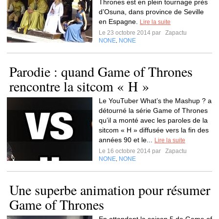
Thrones est en plein tournage près
d’Osuna, dans province de Seville
en Espagne.
Lire la suite
Le 23 octobre 2014 par
Zapactu
NONE
NONE
,
Parodie : quand Game of Thrones
rencontre la sitcom « H »
Le YouTuber What’s the Mashup ? a
détourné la série Game of Thrones
qu’il a monté avec les paroles de la
sitcom « H » diffusée vers la fin des
années 90 et le...
Lire la suite
Le 16 octobre 2014 par
Zapactu
NONE
NONE
,
Une superbe animation pour résumer
Game of Thrones