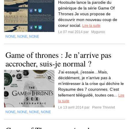
Hootsuite lance la parodie du
générique de la série Game Of
Thrones Je vous propose de
découvrir mon nouveau coup de
coeur social.
Lire la suite
Le 07 mai 2014 par
Myguroo
NONE
NONE
NONE
,
,
Game of thrones : Je n’arrive pas
accrocher, suis-je normal ?
J’ai essayé, j’essaie…Mais,
décidément, je n’arrive pas à
m’intéresser à la crise qui déchire le
Royaume des 7 couronnes. C’est
tellement téléguidé, toutes ces...
Lire
la suite
Le 13 avril 2014 par
Pierre Thivolet
NONE
NONE
NONE
NONE
,
,
,