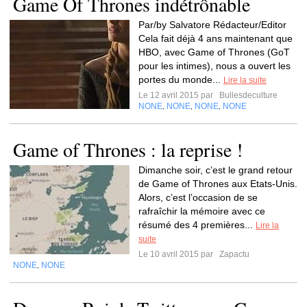
Game Of Thrones indétrônable
Par/by Salvatore Rédacteur/Editor
Cela fait déjà 4 ans maintenant que
HBO, avec Game of Thrones (GoT
pour les intimes), nous a ouvert les
portes du monde...
Lire la suite
Le 12 avril 2015 par
Bullesdeculture
NONE
NONE
NONE
NONE
,
,
,
Game of Thrones : la reprise !
Dimanche soir, c’est le grand retour
de Game of Thrones aux Etats-Unis.
Alors, c’est l’occasion de se
rafraîchir la mémoire avec ce
résumé des 4 premières...
Lire la
suite
Le 10 avril 2015 par
Zapactu
NONE
NONE
,