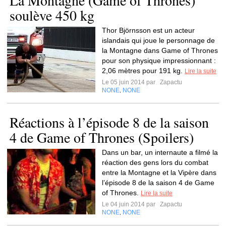
La Montagne (Game of Thrones)
soulève 450 kg
Thor Björnsson est un acteur
islandais qui joue le personnage de
la Montagne dans Game of Thrones
pour son physique impressionnant :
2,06 mètres pour 191 kg.
Lire la suite
Le 05 juin 2014 par
Zapactu
NONE
NONE
,
Réactions à l’épisode 8 de la saison
4 de Game of Thrones (Spoilers)
Dans un bar, un internaute a filmé la
réaction des gens lors du combat
entre la Montagne et la Vipère dans
l’épisode 8 de la saison 4 de Game
of Thrones.
Lire la suite
Le 04 juin 2014 par
Zapactu
NONE
NONE
,