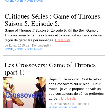
NONE
NONE
NONE
NONE
,
,
,
Critiques Séries : Game of Thrones.
Saison 5. Episode 5.
Game of Thrones // Saison 5. Episode 5. Kill the Boy. Game of
Thrones aime tenter des choses et cela se voit au travers de sa
façon de gérer les personnages.
Lire la suite
Le 11 mai 2015 par
Delromainzika
NONE
NONE
NONE
NONE
,
,
,
Les Crossovers: Game of Thrones
(part 1)
Heps tout le monde! C’est le retour
des Crossovers sur le blog!!! Pour
rappel, je vous propose de voir un
peu vos acteurs de séries préférées
après...
Lire la suite
Le 06 mai 2015 par
Bigreblog
NONE
NONE
NONE
,
,