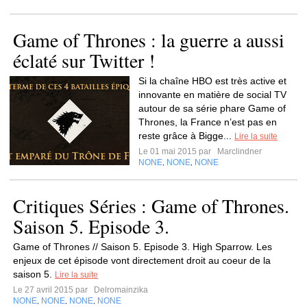
Game of Thrones : la guerre a aussi
éclaté sur Twitter !
Si la chaîne HBO est très active et
innovante en matière de social TV
autour de sa série phare Game of
Thrones, la France n’est pas en
reste grâce à Bigge...
Lire la suite
Le 01 mai 2015 par
Marclindner
NONE
NONE
NONE
,
,
Critiques Séries : Game of Thrones.
Saison 5. Episode 3.
Game of Thrones // Saison 5. Episode 3. High Sparrow. Les
enjeux de cet épisode vont directement droit au coeur de la
saison 5.
Lire la suite
Le 27 avril 2015 par
Delromainzika
NONE
NONE
NONE
NONE
,
,
,