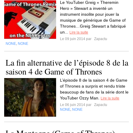
Le YouTuber Greig « Theremin
Hero » Stewart a inventé un
instrument insolite pour jouer la
musique de générique de Game of
Thrones…Greig Stewart a fabriqué
un...
Lire la suite
Le 09 juin 2014 par
Zapactu
NONE
NONE
,
La fin alternative de l’épisode 8 de la
saison 4 de Game of Thrones
L’épisode 8 de la saison 4 de Game
of Thrones a surpris et rendu triste
beaucoup de fans de la série dont le
YouTuber Ozzy Man.
Lire la suite
Le 06 juin 2014 par
Zapactu
NONE
NONE
,