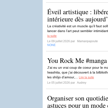
Éveil artistique : libér
intérieure dès aujourd
La créativité est un muscle qu’il faut sol
lancer dans l’art peut sembler intimidan
la suite
Le 09 juillet 2026 par
Mamanpapoute
NONE
You Rock Me #manga
J’ai eu un vrai coup de coeur pour le
Iwashita, que j’ai découvert à la bilblio
les shôjo d’amour,...
Lire la suite
Le 05 juillet 2026 par
Audrey
Organiser son quotidien
astuces pour un mode d