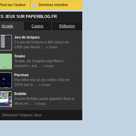
Tout sur l'auteur
Devenez membre
ES JEUX SUR PAPERBLOG.FR
Arcade
Casino
Réflexion
Jeu de briques
Ce jeu de briques a été conçu en
1985 par Alexei......
Jouez
Snake
Snake, de l'anglais signifiant «
serpent », est......
Jouez
Pacman
Pac-Man est un jeu vidéo créé en
1979 par le......
Jouez
Bubble
Puzzle Bobble aussi appelée Bust-a-
Move en......
Jouez
Découvrir l'espace Jeux