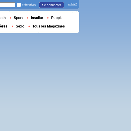
mémorisez
oublié?
Se connecter
ech
Sport
Insolite
People
ières
Sexo
Tous les Magazines