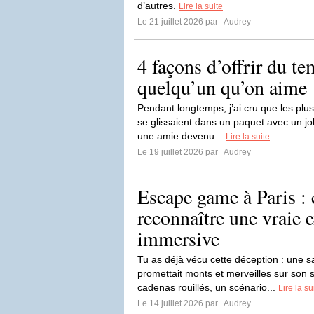
d’autres.
Lire la suite
Le 21 juillet 2026 par
Audrey
4 façons d’offrir du te
quelqu’un qu’on aime
Pendant longtemps, j’ai cru que les plu
se glissaient dans un paquet avec un jol
une amie devenu...
Lire la suite
Le 19 juillet 2026 par
Audrey
Escape game à Paris 
reconnaître une vraie 
immersive
Tu as déjà vécu cette déception : une s
promettait monts et merveilles sur son si
cadenas rouillés, un scénario...
Lire la su
Le 14 juillet 2026 par
Audrey