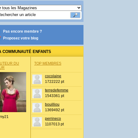
Pas encore membre ?
Proposez votre blog
A COMMUNAUTÉ ENFANTS
AUTEUR DU
TOP MEMBRES
UR
cocolaine
1722222 pt
terredefemme
1543361 pt
bouilliou
1369492 pt
my21
perrineco
1107013 pt