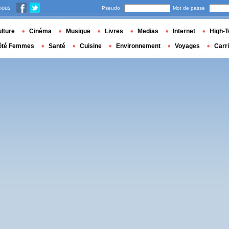
nous
Pseudo
Mot de passe
lture
Cinéma
Musique
Livres
Medias
Internet
High-T
ôté Femmes
Santé
Cuisine
Environnement
Voyages
Carr