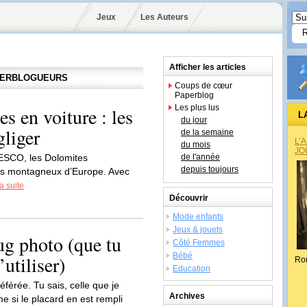
Jeux
Les Auteurs
Afficher les articles
APERBLOGUEURS
Coups de cœur
Paperblog
Les plus lus
s en voiture : les
L
du jour
gliger
de la semaine
L’
du mois
JO
NESCO, les Dolomites
de l'année
depuis toujours
ifs montagneux d’Europe. Avec
la suite
Découvrir
Mode enfants
Jeux & jouets
ug photo (que tu
Côté Femmes
Bébé
utiliser)
Ro
Education
éférée. Tu sais, celle que je
Archives
 si le placard en est rempli