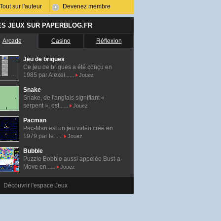
Tout sur l'auteur
Devenez membre
ES JEUX SUR PAPERBLOG.FR
Arcade
Casino
Réflexion
Jeu de briques
Ce jeu de briques a été conçu en
1985 par Alexei......
Jouez
Snake
Snake, de l'anglais signifiant «
serpent », est......
Jouez
Pacman
Pac-Man est un jeu vidéo créé en
1979 par le......
Jouez
Bubble
Puzzle Bobble aussi appelée Bust-a-
Move en......
Jouez
Découvrir l'espace Jeux