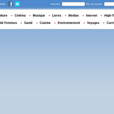
nous
Pseudo
Mot de passe
lture
Cinéma
Musique
Livres
Medias
Internet
High-T
ôté Femmes
Santé
Cuisine
Environnement
Voyages
Carr