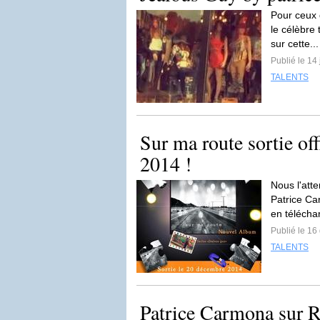
Pour ceux 
le célèbre 
sur cette..
Publié le 14
TALENTS
Sur ma route sortie of
2014 !
Nous l'att
Patrice Ca
en télécha
Publié le 1
TALENTS
Patrice Carmona sur Ra