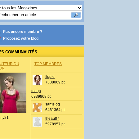
Pas encore membre ?
Proposez votre blog
ES COMMUNAUTÉS
AUTEUR DU
TOP MEMBRES
UR
flopie
7388069 pt
mega
6939868 pt
santelog
6461364 pt
my21
theau87
5978957 pt