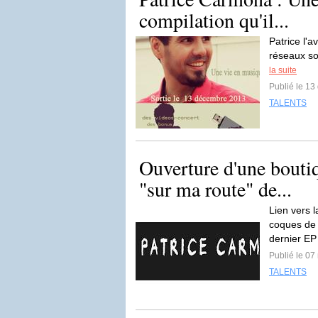
compilation qu'il...
Patrice l'
réseaux soc
la suite
Publié le 1
TALENTS
Ouverture d'une boutiq
"sur ma route" de...
Lien vers 
coques de 
dernier EP
Publié le 07
TALENTS