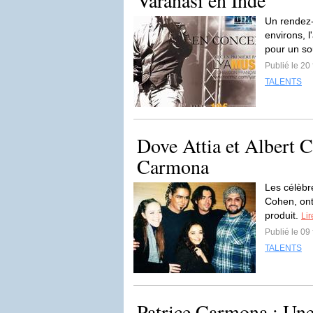
Varanasi en Inde
Un rendez-
environs, 
pour un so
Publié le 20
TALENTS
Dove Attia et Albert C
Carmona
Les célèbr
Cohen, ont
produit.
Lir
Publié le 09
TALENTS
Patrice Carmona : Une 