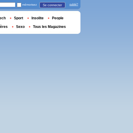
mémorisez
oublié?
Se connecter
ech
Sport
Insolite
People
ières
Sexo
Tous les Magazines