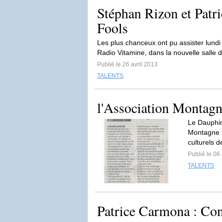
Stéphan Rizon et Patr
Fools
Les plus chanceux ont pu assister lundi
Radio Vitamine, dans la nouvelle salle d
Publié le 26 avril 2013
TALENTS
l'Association Montagn
Le Dauphiné
Montagne 'A
culturels d
Publié le 06 
TALENTS
Patrice Carmona : Con