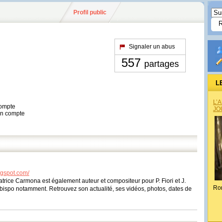
Profil public
Signaler un abus
557
partages
L
L’
compte
JO
son compte
ogspot.com/
rice Carmona est également auteur et compositeur pour P. Fiori et J.
Ro
. Obispo notamment. Retrouvez son actualité, ses vidéos, photos, dates de