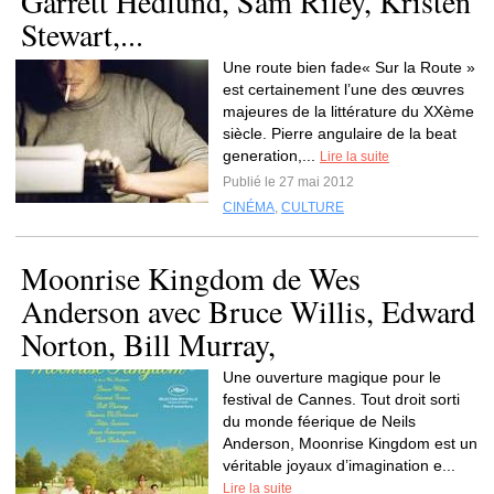
Garrett Hedlund, Sam Riley, Kristen
Stewart,...
Une route bien fade« Sur la Route »
est certainement l’une des œuvres
majeures de la littérature du XXème
siècle. Pierre angulaire de la beat
generation,...
Lire la suite
Publié le 27 mai 2012
CINÉMA
,
CULTURE
Moonrise Kingdom de Wes
Anderson avec Bruce Willis, Edward
Norton, Bill Murray,
Une ouverture magique pour le
festival de Cannes. Tout droit sorti
du monde féerique de Neils
Anderson, Moonrise Kingdom est un
véritable joyaux d’imagination e...
Lire la suite