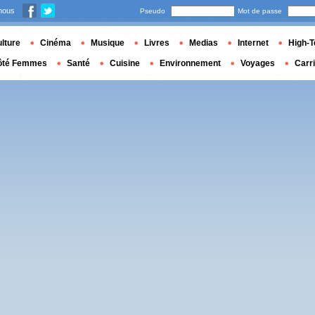
nous
Pseudo
Mot de passe
lture
Cinéma
Musique
Livres
Medias
Internet
High-T
ôté Femmes
Santé
Cuisine
Environnement
Voyages
Carr