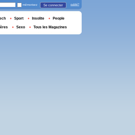
mémorisez
oublié?
Se connecter
ech
Sport
Insolite
People
ières
Sexo
Tous les Magazines