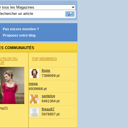
Pas encore membre ?
Proposez votre blog
ES COMMUNAUTÉS
AUTEUR DU
TOP MEMBRES
UR
flopie
7388069 pt
mega
6939868 pt
santelog
6461364 pt
my21
theau87
5978957 pt