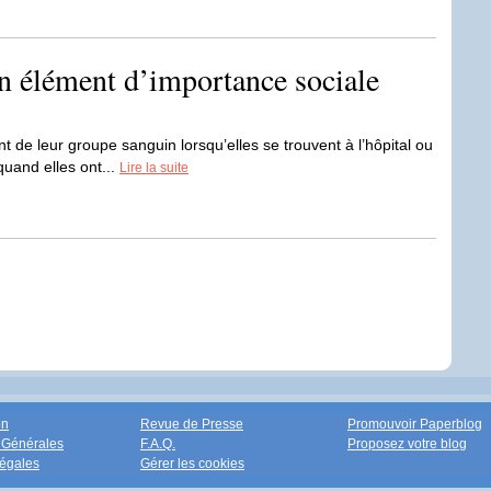
n élément d’importance sociale
 de leur groupe sanguin lorsqu’elles se trouvent à l’hôpital ou
quand elles ont...
Lire la suite
on
Revue de Presse
Promouvoir Paperblog
 Générales
F.A.Q.
Proposez votre blog
égales
Gérer les cookies