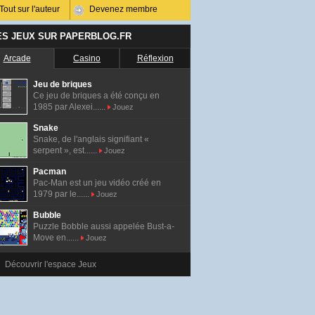
Tout sur l'auteur
Devenez membre
ES JEUX SUR PAPERBLOG.FR
Arcade
Casino
Réflexion
Jeu de briques
Ce jeu de briques a été conçu en
1985 par Alexei......
Jouez
Snake
Snake, de l'anglais signifiant «
serpent », est......
Jouez
Pacman
Pac-Man est un jeu vidéo créé en
1979 par le......
Jouez
Bubble
Puzzle Bobble aussi appelée Bust-a-
Move en......
Jouez
Découvrir l'espace Jeux