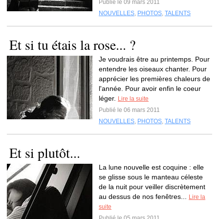
Publié le 09 mars 2011
NOUVELLES
,
PHOTOS
,
TALENTS
Et si tu étais la rose... ?
Je voudrais être au printemps. Pour
entendre les oiseaux chanter. Pour
apprécier les premières chaleurs de
l'année. Pour avoir enfin le coeur
léger.
Lire la suite
Publié le 06 mars 2011
NOUVELLES
,
PHOTOS
,
TALENTS
Et si plutôt...
La lune nouvelle est coquine : elle
se glisse sous le manteau céleste
de la nuit pour veiller discrètement
au dessus de nos fenêtres...
Lire la
suite
Publié le 05 mars 2011