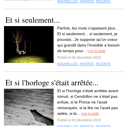
NOUVELLES
,
PHOTOS
,
TALENTS
Et si seulement...
Parfois, les mots n'apaisent plus...
Et si seulement... si seulement, je
pouvais...Je suppose qu'un coeur
qui grandit dans l'invisible a besoin
de temps pour...
Lire la suite
Publié le 08 décembre 2010
NOUVELLES
,
PHOTOS
,
TALENTS
Et si l'horloge s'était arrêtée...
Et si l'horloge s'était arrêtée avant
minuit, si Cendrillon ne s'était pas
enfuie, si le Prince ne l'avait
remarquée, si la fée ne l'avait pas
aidée, si la...
Lire la suite
Publié le 06 décembre 2010
NOUVELLES
,
PHOTOS
,
TALENTS