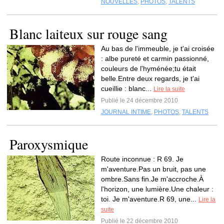
NOUVELLES
,
PHOTOS
,
TALENTS
Blanc laiteux sur rouge sang
Au bas de l'immeuble, je t'ai croisée
: albe pureté et carmin passionné,
couleurs de l'hyménée;tu était
belle.Entre deux regards, je t'ai
cueillie : blanc...
Lire la suite
Publié le 24 décembre 2010
JOURNAL INTIME
,
PHOTOS
,
TALENTS
Paroxysmique
Route inconnue : R 69. Je
m'aventure.Pas un bruit, pas une
ombre.Sans fin.Je m'accroche.À
l'horizon, une lumière.Une chaleur :
toi. Je m'aventure.R 69, une...
Lire la
suite
Publié le 22 décembre 2010