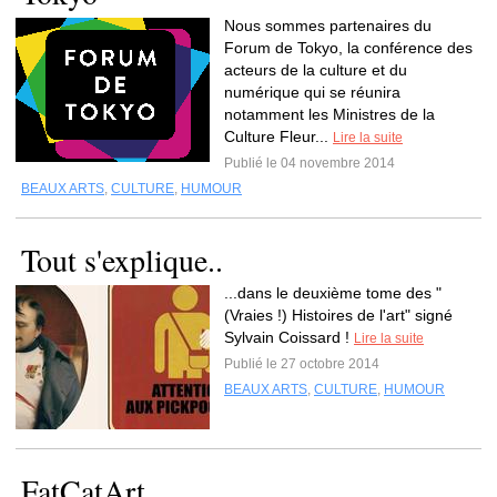
Nous sommes partenaires du
Forum de Tokyo, la conférence des
acteurs de la culture et du
numérique qui se réunira
notamment les Ministres de la
Culture Fleur...
Lire la suite
Publié le 04 novembre 2014
BEAUX ARTS
,
CULTURE
,
HUMOUR
Tout s'explique..
...dans le deuxième tome des "
(Vraies !) Histoires de l'art" signé
Sylvain Coissard !
Lire la suite
Publié le 27 octobre 2014
BEAUX ARTS
,
CULTURE
,
HUMOUR
FatCatArt