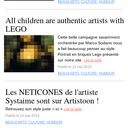
BEAUX ARTS
,
CULTURE
,
HUMOUR
All children are authentic artists with
LEGO
Cette belle campagne savamment
orchestrée par Marco Sodano nous
a fait beaucoup penser au style
Portrait en briques Lego présenté
sur notre site.
Lire la suite
Publié le 22 mai 2014
BEAUX ARTS
,
CULTURE
,
HUMOUR
Les NETICONES de l'artiste
Systaime sont sur Artistoon !
Retrouvez son style juste > ici <
Lire la suite
Publié le 15 mai 2014
BEAUX ARTS
,
CULTURE
,
HUMOUR