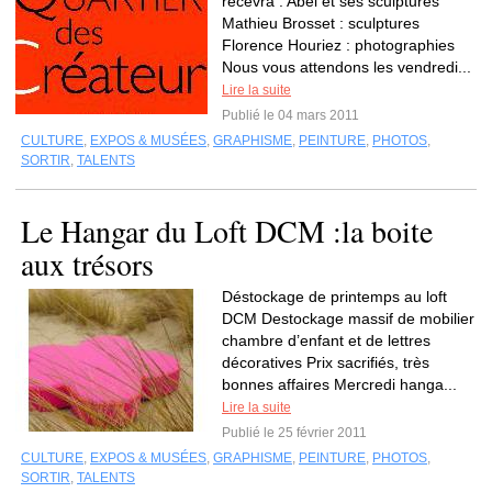
recevra : Abel et ses sculptures
Mathieu Brosset : sculptures
Florence Houriez : photographies
Nous vous attendons les vendredi...
Lire la suite
Publié le 04 mars 2011
CULTURE
,
EXPOS & MUSÉES
,
GRAPHISME
,
PEINTURE
,
PHOTOS
,
SORTIR
,
TALENTS
Le Hangar du Loft DCM :la boite
aux trésors
Déstockage de printemps au loft
DCM Destockage massif de mobilier
chambre d’enfant et de lettres
décoratives Prix sacrifiés, très
bonnes affaires Mercredi hanga...
Lire la suite
Publié le 25 février 2011
CULTURE
,
EXPOS & MUSÉES
,
GRAPHISME
,
PEINTURE
,
PHOTOS
,
SORTIR
,
TALENTS