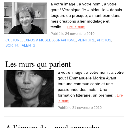
a votre image , a votre nom , a votre
gout ! Véronique Je « bidouille » depuis
toujours ou presque, aimant bien dans
mes créations allier modelage et
textile....
Lire la suite
Publié le 24 novembre 2010
CULTURE
,
EXPOS & MUSÉES
,
GRAPHISME
,
PEINTURE
,
PHOTOS
,
SORTIR
,
TALENTS
Les murs qui parlent
a votre image , a votre nom , a votre
gout ! Emmanuelle Morice Avant
tout une communicante et une
passionnée des mots ! Une
formation littéraire, un premier...
Lire
la suite
Publié le 21 novembre 2010
A l’image de…noel approche