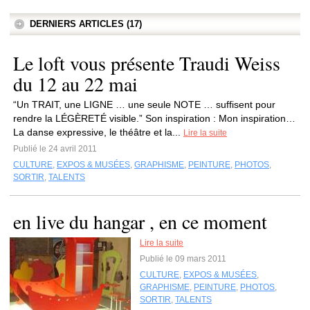
DERNIERS ARTICLES (17)
Le loft vous présente Traudi Weiss
du 12 au 22 mai
“Un TRAIT, une LIGNE … une seule NOTE … suffisent pour
rendre la LÉGÈRETÉ visible.” Son inspiration : Mon inspiration…
La danse expressive, le théâtre et la...
Lire la suite
Publié le 24 avril 2011
CULTURE
,
EXPOS & MUSÉES
,
GRAPHISME
,
PEINTURE
,
PHOTOS
,
SORTIR
,
TALENTS
en live du hangar , en ce moment
Lire la suite
Publié le 09 mars 2011
CULTURE
,
EXPOS & MUSÉES
,
GRAPHISME
,
PEINTURE
,
PHOTOS
,
SORTIR
,
TALENTS