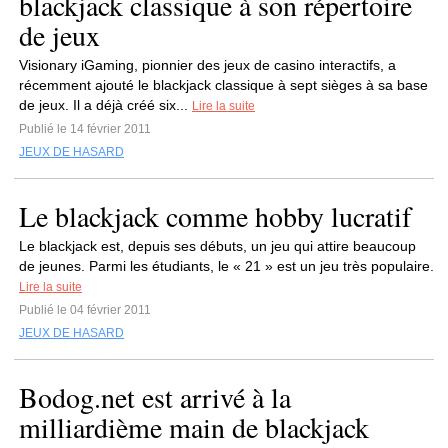
blackjack classique à son répertoire
de jeux
Visionary iGaming, pionnier des jeux de casino interactifs, a
récemment ajouté le blackjack classique à sept sièges à sa base
de jeux. Il a déjà créé six...
Lire la suite
Publié le 14 février 2011
JEUX DE HASARD
Le blackjack comme hobby lucratif
Le blackjack est, depuis ses débuts, un jeu qui attire beaucoup
de jeunes. Parmi les étudiants, le « 21 » est un jeu très populaire.
Lire la suite
Publié le 04 février 2011
JEUX DE HASARD
Bodog.net est arrivé à la
milliardième main de blackjack