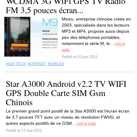
WCDMA 3G WiFi GPS TV Radio
FM 3,5 pouces écran...
Meizu, entreprise chinoise créée en
2003, spécialisée dans les lecteurs
MP3 et MP4, propose aussi depuis
peu des téléphones portables,
notamment la série M, le...
Lire la
suite
Publié le 02 juin 2011
HIGH TECH
,
INTERNET
,
MOBILES
Star A3000 Android v2.2 TV WIFI
GPS Double Carte SIM Gsm
Chinois
Le premier grand point positif de la Star A3000 est l’écran écran
de 3,7 pouces TFT avec un niveau de résolution FWVG, et
autres aspects positifs de ce GSM...
Lire la suite
Publié le 17 mai 2011